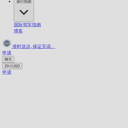
旅行指南
国际驾车指南
博客
准时送达,
保证无误。
申请
聊天
ZH | USD
申请