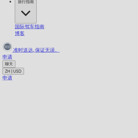
旅行指南
国际驾车指南
博客
准时送达,
保证无误。
申请
聊天
ZH | USD
申请