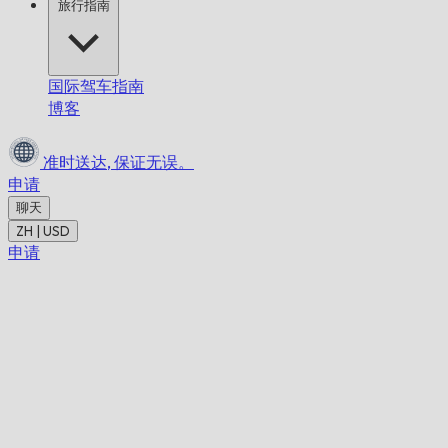
旅行指南
国际驾车指南
博客
准时送达,
保证无误。
申请
聊天
ZH | USD
申请