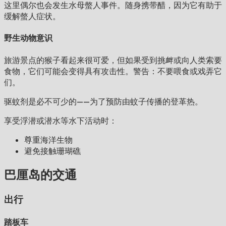
这里偶尔也会发生水母螫人事件。随身携带醋，因为它有助于
缓解螫人症状。
野生动物意识
旅游景点的猴子看起来很可爱，但如果受到挑衅或向人类索要
食物，它们可能会变得具有攻击性。警告：不要喂食或戏弄它
们。
驱蚊剂是必不可少的——为了预防由蚊子传播的登革热。
享受浮潜或潜水等水下活动时：
尊重海洋生物
避免接触珊瑚礁
巴厘岛的交通
出行
踏板车