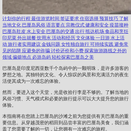
计划你的行程
最佳游览时间
签证要求
住宿选择
预算技巧
了解
当地文化
巴厘岛风俗
语言要点
宗教仪式
健康和安全
疫苗接种
巴厘岛肚皮
水上安全
巴厘岛的交通
出行
抵达机场
食品和烹饪
印尼菜
外出就餐
饮用水
活动和经历
文化体验
一日游
水上活
动
旅行者实用建议
金钱问题
女性独自旅行
可持续实践
避免常
见的陷阱
应避免的诈骗
讨价还价和小费
探索旅游路线之外的
领域
偏僻地点
必游岛屿
轻松探索巴厘岛之美
巴厘岛是印度尼西亚数千个岛屿中的一颗明珠，是许多游客的
梦想之地。其独特的文化、令人惊叹的风景和充满活力的夜生
活使其成为一次难忘的体验。
然而，要进入这个天堂，光是收拾行李是不够的。了解当地的
风俗习惯、天气模式和必要的旅行提示可以大大提升您的旅行
体验。
本指南将在您踏上巴厘岛的沙滩之前为您提供有关巴厘岛的重
要信息。从穿越茂密的稻田到品尝丰富的巴厘岛美食，我们涵
盖了您需要了解的一切，让您拥有一次难忘的旅程。