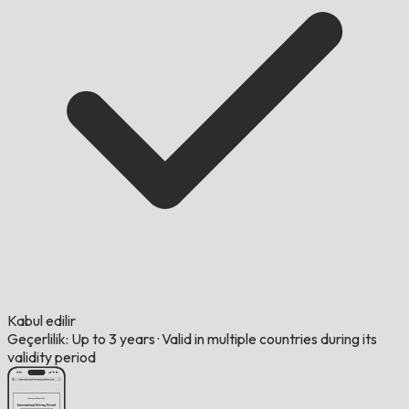
Kabul edilir
Geçerlilik: Up to 3 years
·
Valid in multiple countries during its
validity period