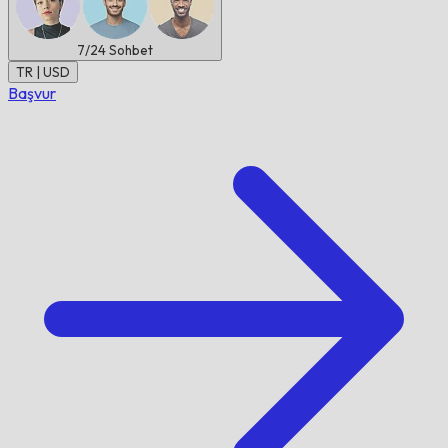
7/24
Sohbet
TR | USD
Başvur