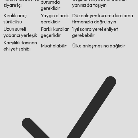
durumda
ziyaretçi
yanınızda taşıyın
gereklidir
Kiralık araç
Yaygın olarak
Düzenleyen kurumu kiralama
sürücüsü
gereklidir
firmanızla doğrulayın
Uzun süreli
Farklı kurallar
1 yıl sonra yerel ehliyet
yabancı yerleşik
geçerlidir
gerekebilir
Karşılıklı tanınan
Muaf olabilir
Ülke anlaşmasına bağlıdır
ehliyet sahibi