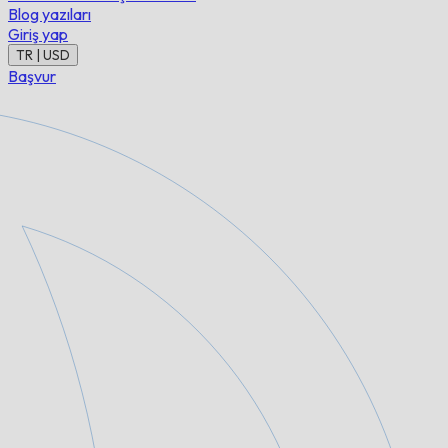
Blog yazıları
Giriş yap
TR | USD
Başvur