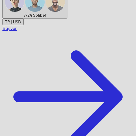
7/24
Sohbet
TR | USD
Başvur