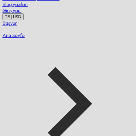
Blog yazıları
Giriş yap
TR | USD
Başvur
Ana Sayfa