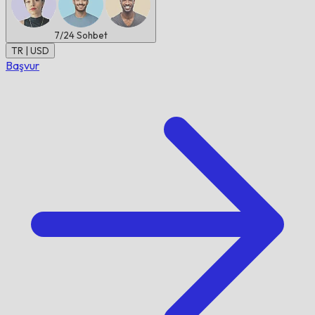
7/24
Sohbet
TR | USD
Başvur