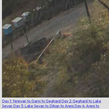
Day 1: Yerevan to Garni to Geghard
Day 2: Geghard to Lake
Sevan
Day 3: Lake Sevan to Dilijan to Areni
Day 4: Areni to