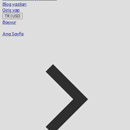
Blog yazıları
Giriş yap
TR | USD
Başvur
Ana Sayfa