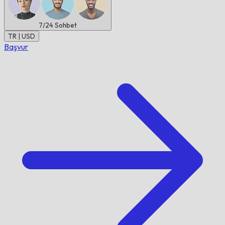
7/24
Sohbet
TR | USD
Başvur