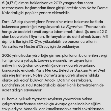
€ (4,17 £) olması bekleniyor ve 2019 yangınından sonra
restorasyonu başlamadan önce girişi ücretsiz olan Notre Dame
Katedrali gibi popüler yerlere eklenebilir.
Dati, AB dışı ziyaretçilerin Fransa'nın miras bakımına katkıda
bulunması gerektiğini vurgulayarak
Le Figaro
'ya, "Fransız halkı
her şeyin bedelini kendi başına ödememeli." dedi. Şu anda 22 €
olan Louvre bilet fiyatları, Britanyalılar da dahil olmak üzere AB
dışı turistler için 30 €'ya yükselebilir ve benzer ücretlerin
Versailles ve Musée d'Orsay için de bekleniyor.
2026 yılına kadar yürürlüğe girmesi planlanan bu önerilen vergi
tartışmalara yol açtı. Louvre personeli, her ziyaretçinin
milliyetini doğrulamak gerektiğinden ek ücreti uygulama
konusunda endişeli. Paris Merkez Belediye Başkanı Ariel Weil
gibi eleştirmenler, Notre Dame'a giriş ücreti almayı "ahlaki
olarak şok edici" buluyor. Ancak, Dati'nin destekçileri,
Londra'nın St. Paul Katedrali gibi diğer ikonik katedrallerin de
ücret aldığını savunuyor.
Bu hamle, yüksek ziyaretçi sayılarını yönetirken bakım
çalışmalarını finanse etmek için Avrupa genelinde bir eğilimi
takip ediyor. Venedik, dar kanallarında ve tarihi sokaklarında