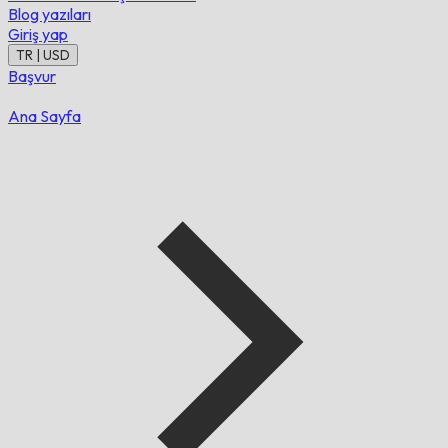
Blog yazıları
Giriş yap
TR | USD
Başvur
Ana Sayfa