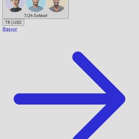
7/24
Sohbet
TR | USD
Başvur