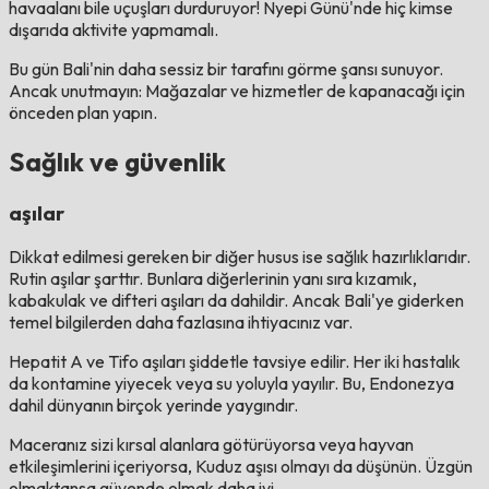
havaalanı bile uçuşları durduruyor! Nyepi Günü'nde hiç kimse
dışarıda aktivite yapmamalı.
Bu gün Bali'nin daha sessiz bir tarafını görme şansı sunuyor.
Ancak unutmayın: Mağazalar ve hizmetler de kapanacağı için
önceden plan yapın.
Sağlık ve güvenlik
aşılar
Dikkat edilmesi gereken bir diğer husus ise sağlık hazırlıklarıdır.
Rutin aşılar şarttır. Bunlara diğerlerinin yanı sıra kızamık,
kabakulak ve difteri aşıları da dahildir. Ancak Bali'ye giderken
temel bilgilerden daha fazlasına ihtiyacınız var.
Hepatit A ve Tifo aşıları şiddetle tavsiye edilir. Her iki hastalık
da kontamine yiyecek veya su yoluyla yayılır. Bu, Endonezya
dahil dünyanın birçok yerinde yaygındır.
Maceranız sizi kırsal alanlara götürüyorsa veya hayvan
etkileşimlerini içeriyorsa, Kuduz aşısı olmayı da düşünün. Üzgün ​​
olmaktansa güvende olmak daha iyi.