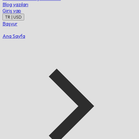
Blog yazıları
Giriş yap
TR | USD
Başvur
Ana Sayfa