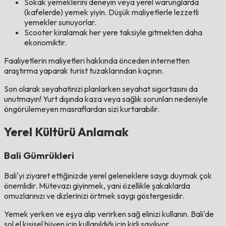
Sokak yemeklerini deneyin veya yerel warunglarda
(kafelerde) yemek yiyin. Düşük maliyetlerle lezzetli
yemekler sunuyorlar.
Scooter kiralamak her yere taksiyle gitmekten daha
ekonomiktir.
Faaliyetlerin maliyetleri hakkında önceden internetten
araştırma yaparak turist tuzaklarından kaçının.
Son olarak seyahatinizi planlarken seyahat sigortasını da
unutmayın! Yurt dışında kaza veya sağlık sorunları nedeniyle
öngörülemeyen masraflardan sizi kurtarabilir.
Yerel Kültürü Anlamak
Bali Gümrükleri
Bali'yi ziyaret ettiğinizde yerel geleneklere saygı duymak çok
önemlidir. Mütevazı giyinmek, yani özellikle şakaklarda
omuzlarınızı ve dizlerinizi örtmek saygı göstergesidir.
Yemek yerken ve eşya alıp verirken sağ elinizi kullanın. Bali'de
sol el kişisel hijyen için kullanıldığı için kirli sayılıyor.