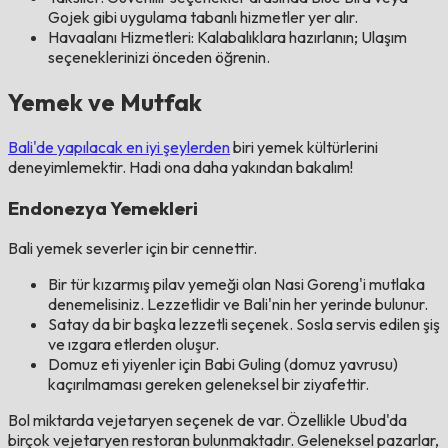
Gojek gibi uygulama tabanlı hizmetler yer alır.
Havaalanı Hizmetleri: Kalabalıklara hazırlanın; Ulaşım
seçeneklerinizi önceden öğrenin.
Yemek ve Mutfak
Bali'de yapılacak en iyi şeylerden
biri yemek kültürlerini
deneyimlemektir. Hadi ona daha yakından bakalım!
Endonezya Yemekleri
Bali yemek severler için bir cennettir.
Bir tür kızarmış pilav yemeği olan Nasi Goreng'i mutlaka
denemelisiniz. Lezzetlidir ve Bali'nin her yerinde bulunur.
Satay da bir başka lezzetli seçenek. Sosla servis edilen şiş
ve ızgara etlerden oluşur.
Domuz eti yiyenler için Babi Guling (domuz yavrusu)
kaçırılmaması gereken geleneksel bir ziyafettir.
Bol miktarda vejetaryen seçenek de var. Özellikle Ubud'da
birçok vejetaryen restoran bulunmaktadır. Geleneksel pazarlar,