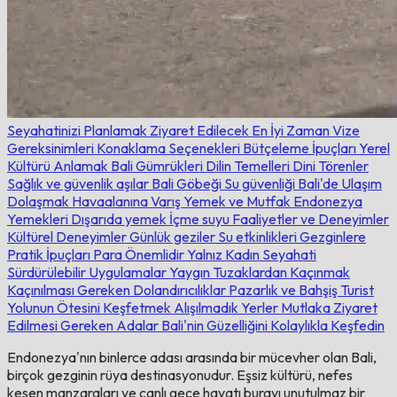
Seyahatinizi Planlamak
Ziyaret Edilecek En İyi Zaman
Vize
Gereksinimleri
Konaklama Seçenekleri
Bütçeleme İpuçları
Yerel
Kültürü Anlamak
Bali Gümrükleri
Dilin Temelleri
Dini Törenler
Sağlık ve güvenlik
aşılar
Bali Göbeği
Su güvenliği
Bali'de Ulaşım
Dolaşmak
Havaalanına Varış
Yemek ve Mutfak
Endonezya
Yemekleri
Dışarıda yemek
İçme suyu
Faaliyetler ve Deneyimler
Kültürel Deneyimler
Günlük geziler
Su etkinlikleri
Gezginlere
Pratik İpuçları
Para Önemlidir
Yalnız Kadın Seyahati
Sürdürülebilir Uygulamalar
Yaygın Tuzaklardan Kaçınmak
Kaçınılması Gereken Dolandırıcılıklar
Pazarlık ve Bahşiş
Turist
Yolunun Ötesini Keşfetmek
Alışılmadık Yerler
Mutlaka Ziyaret
Edilmesi Gereken Adalar
Bali'nin Güzelliğini Kolaylıkla Keşfedin
Endonezya'nın binlerce adası arasında bir mücevher olan Bali,
birçok gezginin rüya destinasyonudur. Eşsiz kültürü, nefes
kesen manzaraları ve canlı gece hayatı burayı unutulmaz bir