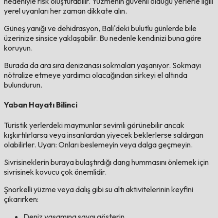
nedeniyle risk oluşturabilir. Yüzmenin güvenli olduğu yerlerle ilgili
yerel uyarıları her zaman dikkate alın.
Güneş yanığı ve dehidrasyon, Bali'deki bulutlu günlerde bile
üzerinize sinsice yaklaşabilir. Bu nedenle kendinizi buna göre
koruyun.
Burada da ara sıra denizanası sokmaları yaşanıyor. Sokmayı
nötralize etmeye yardımcı olacağından sirkeyi el altında
bulundurun.
Yaban Hayatı Bilinci
Turistik yerlerdeki maymunlar sevimli görünebilir ancak
kışkırtılırlarsa veya insanlardan yiyecek beklerlerse saldırgan
olabilirler. Uyarı: Onları beslemeyin veya dalga geçmeyin.
Sivrisineklerin buraya bulaştırdığı dang hummasını önlemek için
sivrisinek kovucu çok önemlidir.
Şnorkelli yüzme veya dalış gibi su altı aktivitelerinin keyfini
çıkarırken:
Deniz yaşamına saygı gösterin