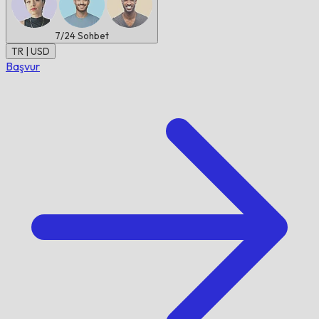
7/24
Sohbet
TR | USD
Başvur