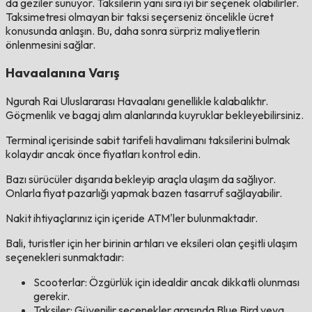
da geziler sunuyor. Taksilerin yanı sıra iyi bir seçenek olabilirler.
Taksimetresi olmayan bir taksi seçerseniz öncelikle ücret
konusunda anlaşın. Bu, daha sonra sürpriz maliyetlerin
önlenmesini sağlar.
Havaalanına Varış
Ngurah Rai Uluslararası Havaalanı genellikle kalabalıktır.
Göçmenlik ve bagaj alım alanlarında kuyruklar bekleyebilirsiniz.
Terminal içerisinde sabit tarifeli havalimanı taksilerini bulmak
kolaydır ancak önce fiyatları kontrol edin.
Bazı sürücüler dışarıda bekleyip araçla ulaşım da sağlıyor.
Onlarla fiyat pazarlığı yapmak bazen tasarruf sağlayabilir.
Nakit ihtiyaçlarınız için içeride ATM'ler bulunmaktadır.
Bali, turistler için her birinin artıları ve eksileri olan çeşitli ulaşım
seçenekleri sunmaktadır:
Scooterlar: Özgürlük için idealdir ancak dikkatli olunması
gerekir.
Taksiler: Güvenilir seçenekler arasında Blue Bird veya