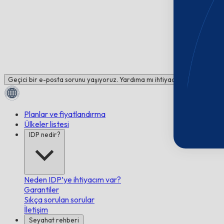
Geçici bir e-posta sorunu yaşıyoruz. Yardıma mı ihtiyacınız var? Bizimle
Planlar ve fiyatlandırma
Ülkeler listesi
IDP nedir?
Neden IDP’ye ihtiyacım var?
Garantiler
Sıkça sorulan sorular
İletişim
Seyahat rehberi