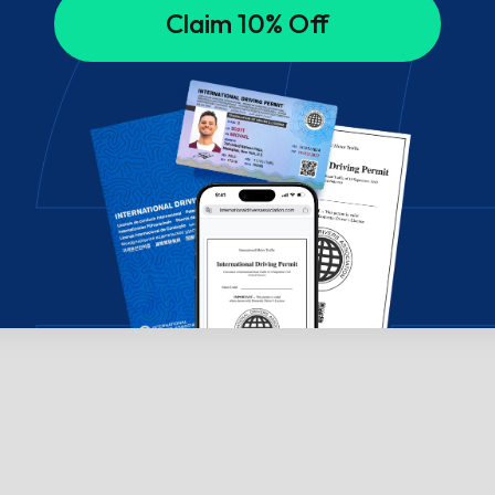
Claim 10% Off
 sohbet edin!