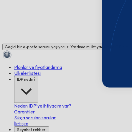
Geçici bir e-posta sorunu yaşıyoruz. Yardıma mı ihtiyacınız var? Bizimle
Planlar ve fiyatlandırma
Ülkeler listesi
IDP nedir?
Neden IDP’ye ihtiyacım var?
Garantiler
Sıkça sorulan sorular
İletişim
Seyahat rehberi