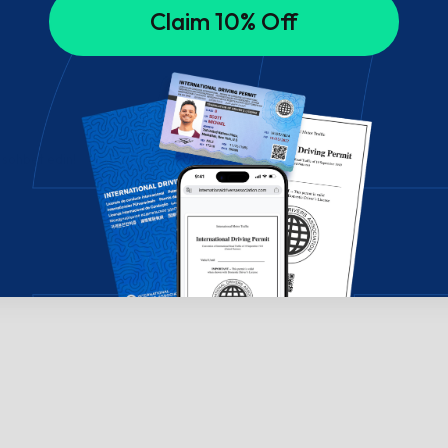
Claim 10% Off
 sohbet edin!