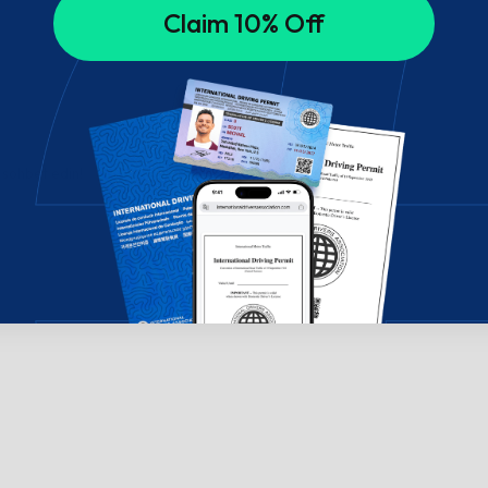
Claim 10% Off
 sohbet edin!