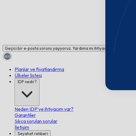
Geçici bir e-posta sorunu yaşıyoruz. Yardıma mı ihtiyacınız var? Bizimle
Planlar ve fiyatlandırma
Ülkeler listesi
IDP nedir?
Neden IDP’ye ihtiyacım var?
Garantiler
Sıkça sorulan sorular
İletişim
Seyahat rehberi