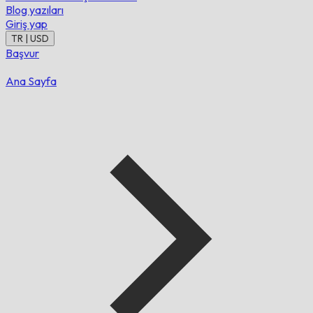
Blog yazıları
Giriş yap
TR | USD
Başvur
Ana Sayfa