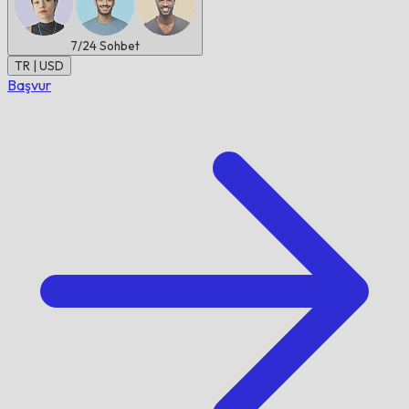
7/24
Sohbet
TR | USD
Başvur