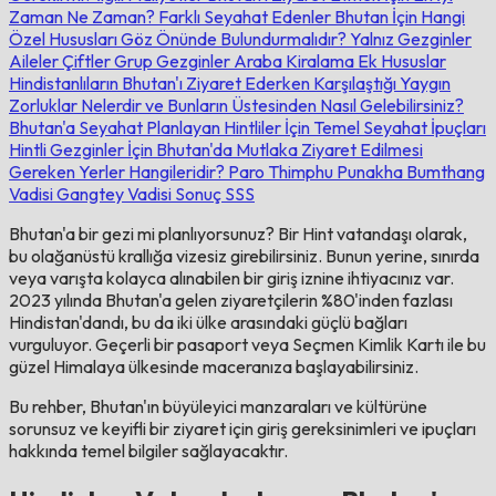
Zaman Ne Zaman?
Farklı Seyahat Edenler Bhutan İçin Hangi
Özel Hususları Göz Önünde Bulundurmalıdır?
Yalnız Gezginler
Aileler
Çiftler
Grup Gezginler
Araba Kiralama
Ek Hususlar
Hindistanlıların Bhutan'ı Ziyaret Ederken Karşılaştığı Yaygın
Zorluklar Nelerdir ve Bunların Üstesinden Nasıl Gelebilirsiniz?
Bhutan'a Seyahat Planlayan Hintliler İçin Temel Seyahat İpuçları
Hintli Gezginler İçin Bhutan'da Mutlaka Ziyaret Edilmesi
Gereken Yerler Hangileridir?
Paro
Thimphu
Punakha
Bumthang
Vadisi
Gangtey Vadisi
Sonuç
SSS
Bhutan'a bir gezi mi planlıyorsunuz? Bir Hint vatandaşı olarak,
bu olağanüstü krallığa vizesiz girebilirsiniz. Bunun yerine, sınırda
veya varışta kolayca alınabilen bir giriş iznine ihtiyacınız var.
2023 yılında Bhutan'a gelen ziyaretçilerin %80'inden fazlası
Hindistan'dandı, bu da iki ülke arasındaki güçlü bağları
vurguluyor. Geçerli bir pasaport veya Seçmen Kimlik Kartı ile bu
güzel Himalaya ülkesinde maceranıza başlayabilirsiniz.
Bu rehber, Bhutan'ın büyüleyici manzaraları ve kültürüne
sorunsuz ve keyifli bir ziyaret için giriş gereksinimleri ve ipuçları
hakkında temel bilgiler sağlayacaktır.