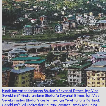
Hindistan Vatandaşlarının Bhutan'a Seyahat Etmesi İçin Vize
Gerekli mi?
Hindistanlıların Bhutan'a Seyahat Etmesi İçin Vize
Gereksinimleri
Bhutan'ı Keşfetmek İçin Yerel Turlara Katılmak
Gerekli mi?
İlgili Maliyetler
Bhutan'ı Ziyaret Etmek İçin En İyi