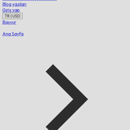
Blog yazıları
Giriş yap
TR | USD
Başvur
Ana Sayfa