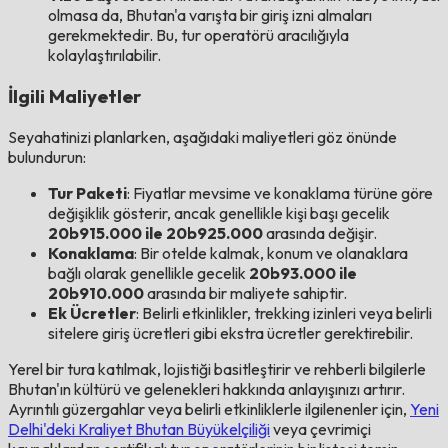
olmasa da, Bhutan'a varışta bir giriş izni almaları
gerekmektedir. Bu, tur operatörü aracılığıyla
kolaylaştırılabilir.
İlgili Maliyetler
Seyahatinizi planlarken, aşağıdaki maliyetleri göz önünde
bulundurun:
Tur Paketi
: Fiyatlar mevsime ve konaklama türüne göre
değişiklik gösterir, ancak genellikle kişi başı gecelik
20b915.000 ile 20b925.000
arasında değişir.
Konaklama
: Bir otelde kalmak, konum ve olanaklara
bağlı olarak genellikle gecelik
20b93.000 ile
20b910.000
arasında bir maliyete sahiptir.
Ek Ücretler
: Belirli etkinlikler, trekking izinleri veya belirli
sitelere giriş ücretleri gibi ekstra ücretler gerektirebilir.
Yerel bir tura katılmak, lojistiği basitleştirir ve rehberli bilgilerle
Bhutan'ın kültürü ve gelenekleri hakkında anlayışınızı artırır.
Ayrıntılı güzergahlar veya belirli etkinliklerle ilgilenenler için,
Yeni
Delhi'deki Kraliyet Bhutan Büyükelçiliği
veya çevrimiçi