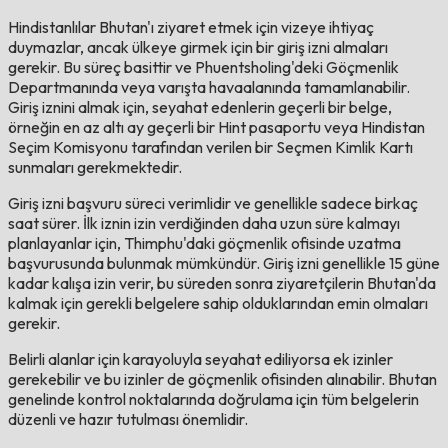
Hindistanlılar Bhutan'ı ziyaret etmek için vizeye ihtiyaç
duymazlar, ancak ülkeye girmek için bir giriş izni almaları
gerekir. Bu süreç basittir ve Phuentsholing'deki Göçmenlik
Departmanında veya varışta havaalanında tamamlanabilir.
Giriş iznini almak için, seyahat edenlerin geçerli bir belge,
örneğin en az altı ay geçerli bir Hint pasaportu veya Hindistan
Seçim Komisyonu tarafından verilen bir Seçmen Kimlik Kartı
sunmaları gerekmektedir.
Giriş izni başvuru süreci verimlidir ve genellikle sadece birkaç
saat sürer. İlk iznin izin verdiğinden daha uzun süre kalmayı
planlayanlar için, Thimphu'daki göçmenlik ofisinde uzatma
başvurusunda bulunmak mümkündür. Giriş izni genellikle 15 güne
kadar kalışa izin verir, bu süreden sonra ziyaretçilerin Bhutan'da
kalmak için gerekli belgelere sahip olduklarından emin olmaları
gerekir.
Belirli alanlar için karayoluyla seyahat ediliyorsa ek izinler
gerekebilir ve bu izinler de göçmenlik ofisinden alınabilir. Bhutan
genelinde kontrol noktalarında doğrulama için tüm belgelerin
düzenli ve hazır tutulması önemlidir.