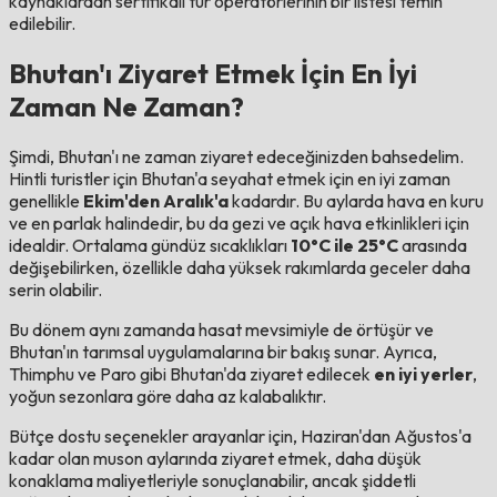
kaynaklardan sertifikalı tur operatörlerinin bir listesi temin
edilebilir.
Bhutan'ı Ziyaret Etmek İçin En İyi
Zaman Ne Zaman?
Şimdi, Bhutan'ı ne zaman ziyaret edeceğinizden bahsedelim.
Hintli turistler için Bhutan'a seyahat etmek için en iyi zaman
genellikle
Ekim'den Aralık'a
kadardır. Bu aylarda hava en kuru
ve en parlak halindedir, bu da gezi ve açık hava etkinlikleri için
idealdir. Ortalama gündüz sıcaklıkları
10°C ile 25°C
arasında
değişebilirken, özellikle daha yüksek rakımlarda geceler daha
serin olabilir.
Bu dönem aynı zamanda hasat mevsimiyle de örtüşür ve
Bhutan'ın tarımsal uygulamalarına bir bakış sunar. Ayrıca,
Thimphu ve Paro gibi Bhutan'da ziyaret edilecek
en iyi yerler
,
yoğun sezonlara göre daha az kalabalıktır.
Bütçe dostu seçenekler arayanlar için, Haziran'dan Ağustos'a
kadar olan muson aylarında ziyaret etmek, daha düşük
konaklama maliyetleriyle sonuçlanabilir, ancak şiddetli