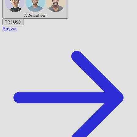
7/24
Sohbet
TR | USD
Başvur