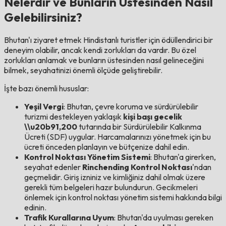
Nelerdir ve Bunların Üstesinden Nasıl
Gelebilirsiniz?
Bhutan'ı ziyaret etmek Hindistanlı turistler için ödüllendirici bir
deneyim olabilir, ancak kendi zorlukları da vardır. Bu özel
zorlukları anlamak ve bunların üstesinden nasıl gelineceğini
bilmek, seyahatinizi önemli ölçüde geliştirebilir.
İşte bazı önemli hususlar:
Yeşil Vergi
: Bhutan, çevre koruma ve sürdürülebilir
turizmi destekleyen yaklaşık
kişi başı gecelik
\\u20b91,200
tutarında bir Sürdürülebilir Kalkınma
Ücreti (SDF) uygular. Harcamalarınızı yönetmek için bu
ücreti önceden planlayın ve bütçenize dahil edin.
Kontrol Noktası Yönetim Sistemi
: Bhutan'a girerken,
seyahat edenler
Rinchending Kontrol Noktası
'ndan
geçmelidir. Giriş izniniz ve kimliğiniz dahil olmak üzere
gerekli tüm belgeleri hazır bulundurun. Gecikmeleri
önlemek için kontrol noktası yönetim sistemi hakkında bilgi
edinin.
Trafik Kurallarına Uyum
: Bhutan'da uyulması gereken