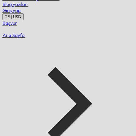
Blog yazıları
Giriş yap
TR | USD
Başvur
Ana Sayfa