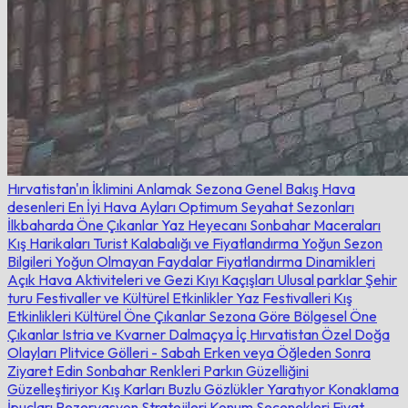
Hırvatistan'ın İklimini Anlamak
Sezona Genel Bakış
Hava
desenleri
En İyi Hava Ayları
Optimum Seyahat Sezonları
İlkbaharda Öne Çıkanlar
Yaz Heyecanı
Sonbahar Maceraları
Kış Harikaları
Turist Kalabalığı ve Fiyatlandırma
Yoğun Sezon
Bilgileri
Yoğun Olmayan Faydalar
Fiyatlandırma Dinamikleri
Açık Hava Aktiviteleri ve Gezi
Kıyı Kaçışları
Ulusal parklar
Şehir
turu
Festivaller ve Kültürel Etkinlikler
Yaz Festivalleri
Kış
Etkinlikleri
Kültürel Öne Çıkanlar
Sezona Göre Bölgesel Öne
Çıkanlar
Istria ve Kvarner
Dalmaçya
İç Hırvatistan
Özel Doğa
Olayları
Plitvice Gölleri - Sabah Erken veya Öğleden Sonra
Ziyaret Edin
Sonbahar Renkleri Parkın Güzelliğini
Güzelleştiriyor
Kış Karları Buzlu Gözlükler Yaratıyor
Konaklama
İpuçları
Rezervasyon Stratejileri
Konum Seçenekleri
Fiyat