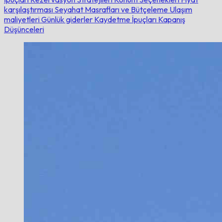
karşılaştırması
Seyahat Masrafları ve Bütçeleme
Ulaşım
maliyetleri
Günlük giderler
Kaydetme İpuçları
Kapanış
Düşünceleri