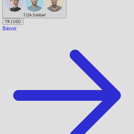
7/24
Sohbet
TR | USD
Başvur