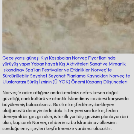
Gece yarısı güneşi
Kıyı Kasabaları
Norveç Fiyortları'nda
yürüyüş yapın
Yaban hayatı
Kış Aktiviteleri
Sanat ve Mimarlık
İskandinav Spa'ları
Festivaller ve Etkinlikler
Norveç'te
Sürdürülebilir Seyahat
Seyahat Planlama Kaynakları
Norveç'te
Uluslararası Sürüş İzninin (ÜİYOK) Önemi
Kapanış Düşünceleri
Norveç'e adım attığınız anda kendinizi nefes kesen doğal
güzelliği, canlı kültürü ve otantik İskandinav cazibesi karşısında
büyülenmiş bulacaksınız. Bu ülke keşfedilmeyi bekleyen
olağanüstü deneyimlerle dolu. İster yeni sınırlar keşfeden
deneyimli bir gezgin olun, ister ilk yurtdışı gezisini planlayan biri
olun, kapsamlı Norveç rehberimiz bu İskandinav ülkesinin
sunduğu en iyi şeyleri keşfetmenize yardımcı olacaktır.