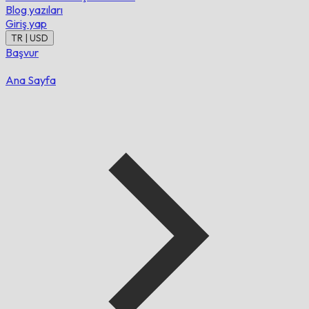
Blog yazıları
Giriş yap
TR | USD
Başvur
Ana Sayfa