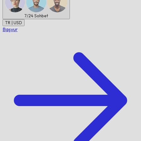
7/24
Sohbet
TR | USD
Başvur