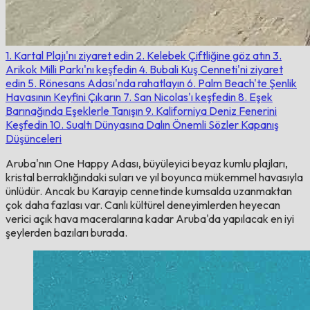
1. Kartal Plajı'nı ziyaret edin
2. Kelebek Çiftliğine göz atın
3.
Arikok Milli Parkı'nı keşfedin
4. Bubali Kuş Cenneti'ni ziyaret
edin
5. Rönesans Adası'nda rahatlayın
6. Palm Beach'te Şenlik
Havasının Keyfini Çıkarın
7. San Nicolas'ı keşfedin
8. Eşek
Barınağında Eşeklerle Tanışın
9. Kaliforniya Deniz Fenerini
Keşfedin
10. Sualtı Dünyasına Dalın
Önemli Sözler
Kapanış
Düşünceleri
Aruba'nın One Happy Adası, büyüleyici beyaz kumlu plajları,
kristal berraklığındaki suları ve yıl boyunca mükemmel havasıyla
ünlüdür. Ancak bu Karayip cennetinde kumsalda uzanmaktan
çok daha fazlası var. Canlı kültürel deneyimlerden heyecan
verici açık hava maceralarına kadar Aruba'da yapılacak en iyi
şeylerden bazıları burada.