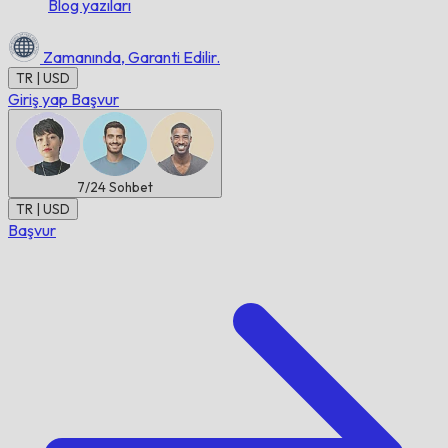
Blog yazıları
Zamanında,
Garanti Edilir.
TR | USD
Giriş yap
Başvur
7/24
Sohbet
TR | USD
Başvur