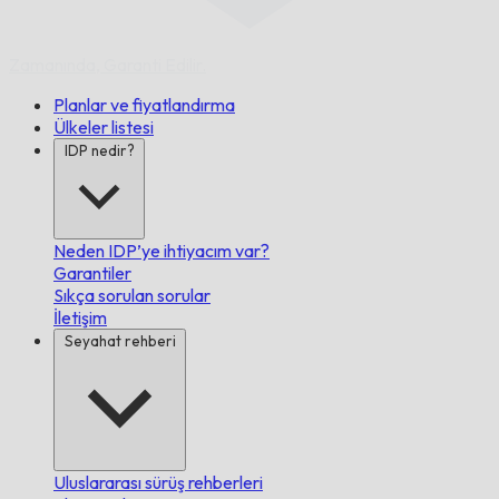
Zamanında,
Garanti Edilir.
Planlar ve fiyatlandırma
Ülkeler listesi
IDP nedir?
Neden IDP’ye ihtiyacım var?
Garantiler
Sıkça sorulan sorular
İletişim
Seyahat rehberi
Uluslararası sürüş rehberleri