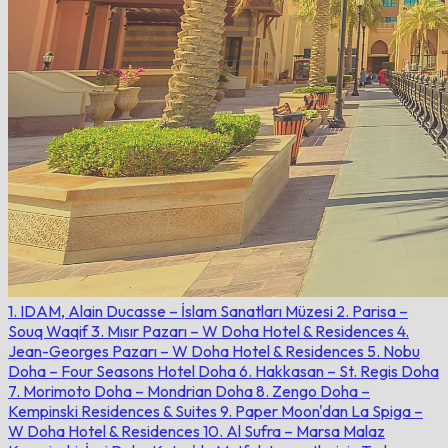
1. IDAM, Alain Ducasse – İslam Sanatları Müzesi
2. Parisa –
Souq Waqif
3. Mısır Pazarı – W Doha Hotel & Residences
4.
Jean-Georges Pazarı – W Doha Hotel & Residences
5. Nobu
Doha – Four Seasons Hotel Doha
6. Hakkasan – St. Regis Doha
7. Morimoto Doha – Mondrian Doha
8. Zengo Doha –
Kempinski Residences & Suites
9. Paper Moon'dan La Spiga –
W Doha Hotel & Residences
10. Al Sufra – Marsa Malaz