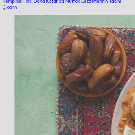
Kempinski, İnci Doha
Katar'da Mutfak Lezzetlerinin Tadını
Çıkarın