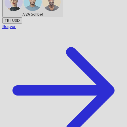
7/24
Sohbet
TR | USD
Başvur