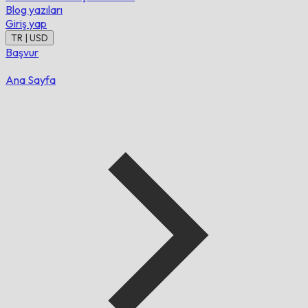
Blog yazıları
Giriş yap
TR | USD
Başvur
Ana Sayfa