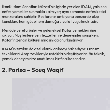
İkonik İslam Sanatları Müzesi'nin içinde yer alan IDAM, yalnızca
enfes yemekler sunmakla kalmıyor; aynı zamanda nefes kesici
manzaralara sahiptir. Restoranın ambiyansı benzersiz olup
konuklara hem göze hem damağa ziyafet yaşatmaktadır.
Menüde yerel ürünler ve geleneksel Katar yemekleri öne
çıkıyor. Müşterilere yeni lezzetler ve deneyimler sunarken,
Katar'ın zengin kültürel mirasını da onurlandırıyor.
IDAM'ın tatlıları da özel olarak anılmayı hak ediyor. Fransız
tekniklerini Arap zevkleriyle ustalıkla birleştiriyorlar. Bu teknik,
yemek deneyiminize unutulmaz bir final kazandırır.
2. Parisa – Souq Waqif