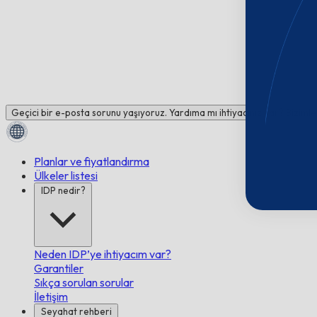
Geçici bir e-posta sorunu yaşıyoruz. Yardıma mı ihtiyacınız var? Bizimle
Planlar ve fiyatlandırma
Ülkeler listesi
IDP nedir?
Neden IDP’ye ihtiyacım var?
Garantiler
Sıkça sorulan sorular
İletişim
Seyahat rehberi