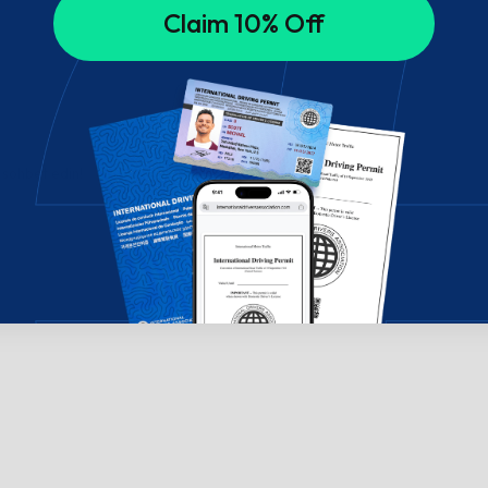
Claim 10% Off
 sohbet edin!