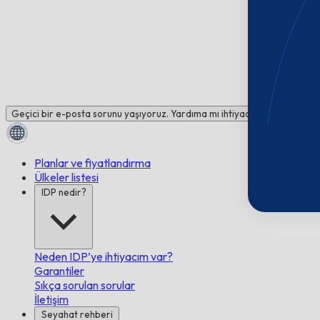
Geçici bir e-posta sorunu yaşıyoruz. Yardıma mı ihtiyacınız var? Bizimle
Planlar ve fiyatlandırma
Ülkeler listesi
IDP nedir?
Neden IDP’ye ihtiyacım var?
Garantiler
Sıkça sorulan sorular
İletişim
Seyahat rehberi