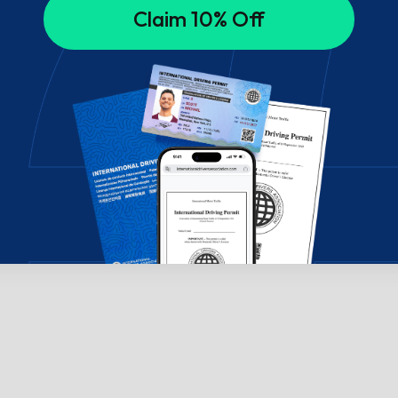
Claim 10% Off
 sohbet edin!