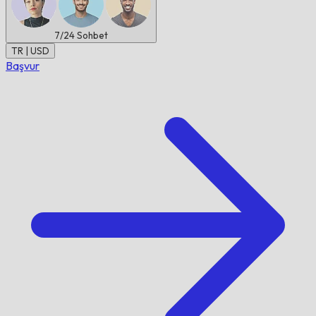
7/24
Sohbet
TR | USD
Başvur