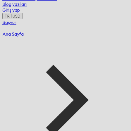
Blog yazıları
Giriş yap
TR | USD
Başvur
Ana Sayfa