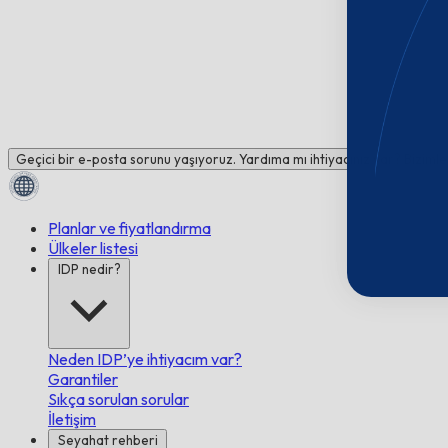
Geçici bir e-posta sorunu yaşıyoruz. Yardıma mı ihtiyacınız var? Bizimle
Planlar ve fiyatlandırma
Ülkeler listesi
IDP nedir?
Neden IDP’ye ihtiyacım var?
Garantiler
Sıkça sorulan sorular
İletişim
Seyahat rehberi