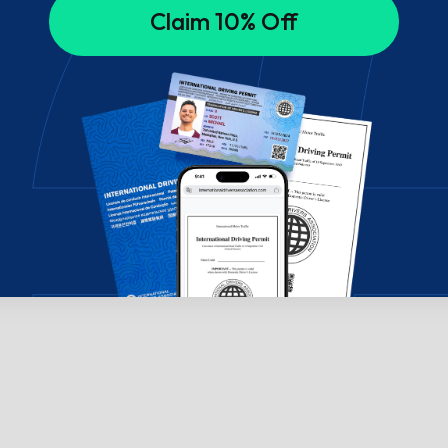
Claim 10% Off
 sohbet edin!