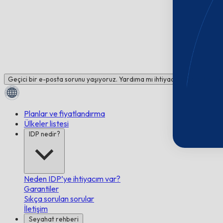
Geçici bir e-posta sorunu yaşıyoruz. Yardıma mı ihtiyacınız var? Bizimle
Planlar ve fiyatlandırma
Ülkeler listesi
IDP nedir?
Neden IDP’ye ihtiyacım var?
Garantiler
Sıkça sorulan sorular
İletişim
Seyahat rehberi