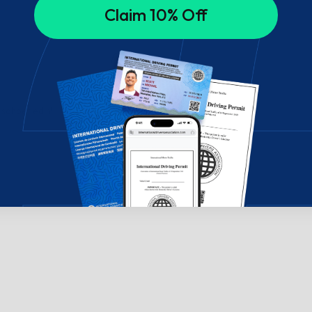
Claim 10% Off
 sohbet edin!