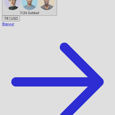
7/24
Sohbet
TR | USD
Başvur