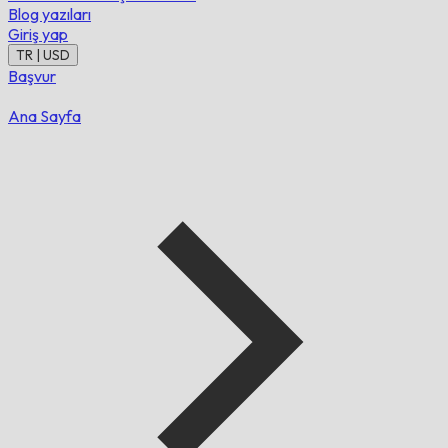
Blog yazıları
Giriş yap
TR | USD
Başvur
Ana Sayfa