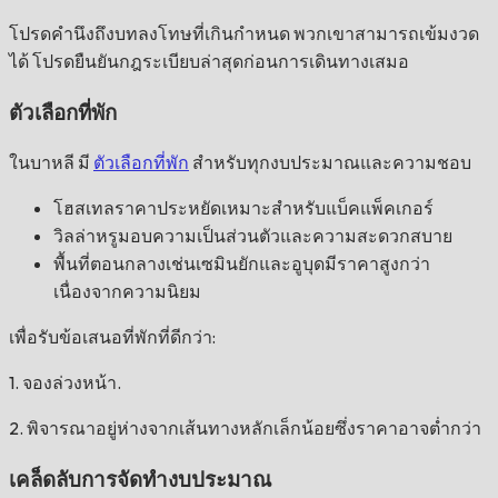
โปรดคำนึงถึงบทลงโทษที่เกินกำหนด พวกเขาสามารถเข้มงวด
ได้ โปรดยืนยันกฎระเบียบล่าสุดก่อนการเดินทางเสมอ
ตัวเลือกที่พัก
ในบาหลี มี
ตัวเลือกที่พัก
สำหรับทุกงบประมาณและความชอบ
โฮสเทลราคาประหยัดเหมาะสำหรับแบ็คแพ็คเกอร์
วิลล่าหรูมอบความเป็นส่วนตัวและความสะดวกสบาย
พื้นที่ตอนกลางเช่นเซมินยักและอูบุดมีราคาสูงกว่า
เนื่องจากความนิยม
เพื่อรับข้อเสนอที่พักที่ดีกว่า:
1. จองล่วงหน้า.
2. พิจารณาอยู่ห่างจากเส้นทางหลักเล็กน้อยซึ่งราคาอาจต่ำกว่า
เคล็ดลับการจัดทำงบประมาณ