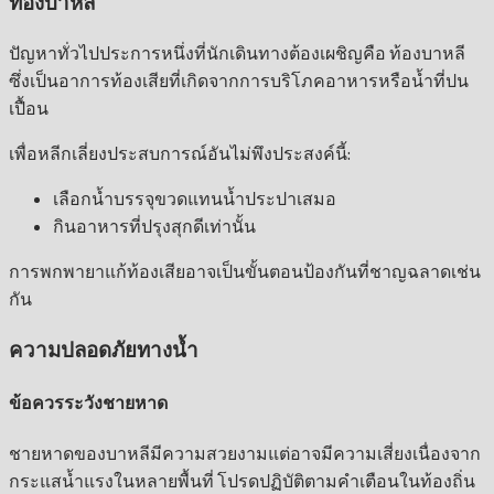
ท้องบาหลี
ปัญหาทั่วไปประการหนึ่งที่นักเดินทางต้องเผชิญคือ ท้องบาหลี
ซึ่งเป็นอาการท้องเสียที่เกิดจากการบริโภคอาหารหรือน้ำที่ปน
เปื้อน
เพื่อหลีกเลี่ยงประสบการณ์อันไม่พึงประสงค์นี้:
เลือกน้ำบรรจุขวดแทนน้ำประปาเสมอ
กินอาหารที่ปรุงสุกดีเท่านั้น
การพกพายาแก้ท้องเสียอาจเป็นขั้นตอนป้องกันที่ชาญฉลาดเช่น
กัน
ความปลอดภัยทางน้ำ
ข้อควรระวังชายหาด
ชายหาดของบาหลีมีความสวยงามแต่อาจมีความเสี่ยงเนื่องจาก
กระแสน้ำแรงในหลายพื้นที่ โปรดปฏิบัติตามคำเตือนในท้องถิ่น