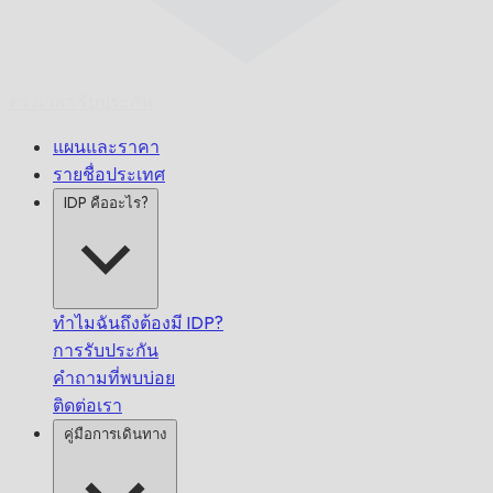
ตรงเวลา
รับประกัน
แผนและราคา
รายชื่อประเทศ
IDP คืออะไร?
ทำไมฉันถึงต้องมี IDP?
การรับประกัน
คำถามที่พบบ่อย
ติดต่อเรา
คู่มือการเดินทาง