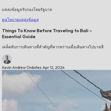
แหล่งข้อมูลรับรองโดยรัฐบาล
ดูนโยบายแหล่งข้อมูล
Things To Know Before Traveling to Bali –
Essential Guide
เคล็ดลับการเดินทางที่สำคัญที่ควรทราบเมื่อเดินทางไปบาหลี
Kevin Andrew Ordoñez
Apr 12, 2024