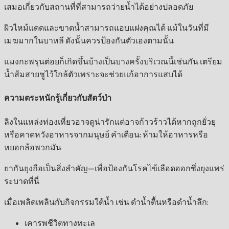
เสมอเกี่ยวกับสถานที่ที่สามารถว่ายน้ำได้อย่างปลอดภัย
ผิวไหม้แดดและขาดน้ำสามารถแอบแฝงคุณได้ แม้ในวันที่มี
เมฆมากในบาหลี ดังนั้นควรป้องกันตัวเองตามนั้น
แมงกะพรุนต่อยก็เกิดขึ้นบ้างเป็นบางครั้งบริเวณนี้เช่นกัน เตรียม
น้ำส้มสายชูไว้ใกล้ตัวเพราะจะช่วยแก้อาการแสบได้
ความตระหนักรู้เกี่ยวกับสัตว์ป่า
ลิงในแหล่งท่องเที่ยวอาจดูน่ารักแต่อาจก้าวร้าวได้หากถูกยั่วยุ
หรือคาดหวังอาหารจากมนุษย์ คำเตือน: ห้ามให้อาหารหรือ
หยอกล้อพวกมัน
ยากันยุงถือเป็นสิ่งสำคัญ—เพื่อป้องกันโรคไข้เลือดออกซึ่งยุงแพร่
ระบาดที่นี่
เมื่อเพลิดเพลินกับกิจกรรมใต้น้ำ เช่น ดำน้ำตื้นหรือดำน้ำลึก:
เคารพชีวิตทางทะเล