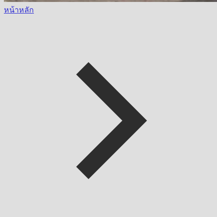
หน้าหลัก