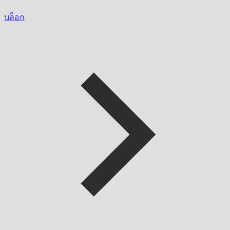
บล็อก