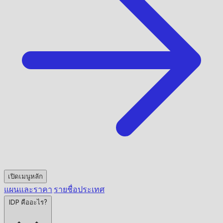
เปิดเมนูหลัก
แผนและราคา
รายชื่อประเทศ
IDP คืออะไร?