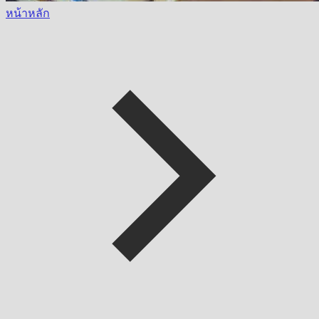
หน้าหลัก