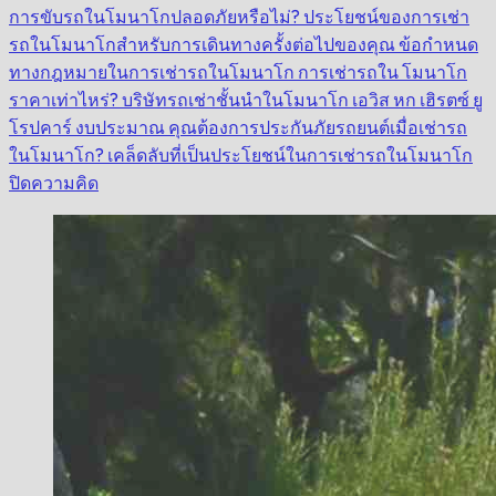
การขับรถในโมนาโกปลอดภัยหรือไม่?
ประโยชน์ของการเช่า
รถในโมนาโกสำหรับการเดินทางครั้งต่อไปของคุณ
ข้อกำหนด
ทางกฎหมายในการเช่ารถในโมนาโก
การเช่ารถใน โมนาโก
ราคาเท่าไหร่?
บริษัทรถเช่าชั้นนำในโมนาโก
เอวิส
หก
เฮิรตซ์
ยู
โรปคาร์
งบประมาณ
คุณต้องการประกันภัยรถยนต์เมื่อเช่ารถ
ในโมนาโก?
เคล็ดลับที่เป็นประโยชน์ในการเช่ารถในโมนาโก
ปิดความคิด