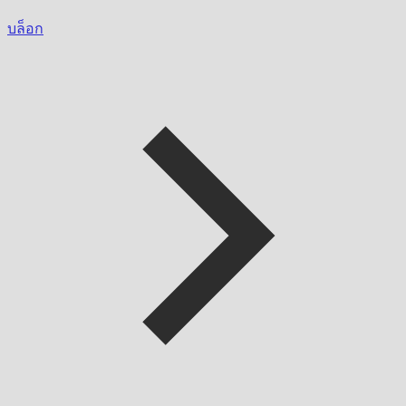
บล็อก