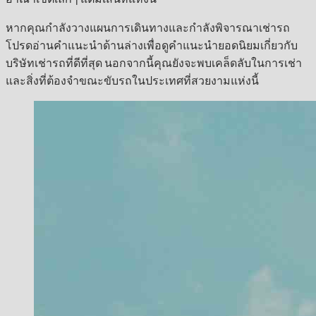
หากคุณกำลังวางแผนการเดินทางและกำลังพิจารณาเช่ารถ
โปรดอ่านคำแนะนำด้านล่างเพื่อดูคำแนะนำยอดนิยมเกี่ยวกับ
บริษัทเช่ารถที่ดีที่สุด นอกจากนี้คุณยังจะพบเคล็ดลับในการเช่า
และสิ่งที่ต้องจำขณะขับรถในประเทศที่สวยงามแห่งนี้