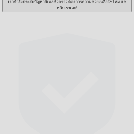
เรากำลังประสบปัญหาอีเมลชั่วคราว ต้องการความช่วยเหลือใช่ไหม แช
ทกับเราเลย!