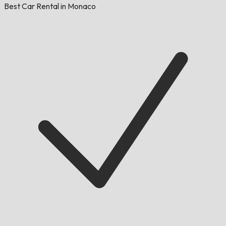
Best Car Rental in Monaco