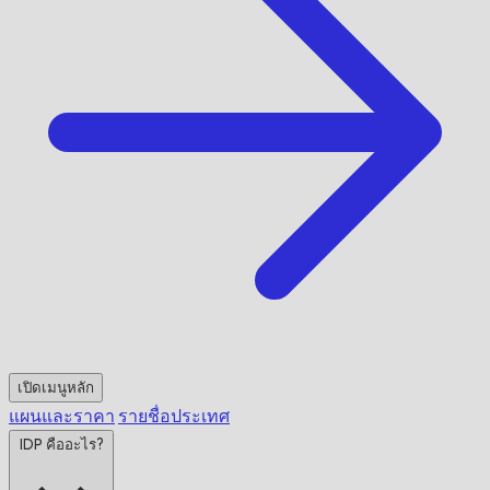
เปิดเมนูหลัก
แผนและราคา
รายชื่อประเทศ
IDP คืออะไร?