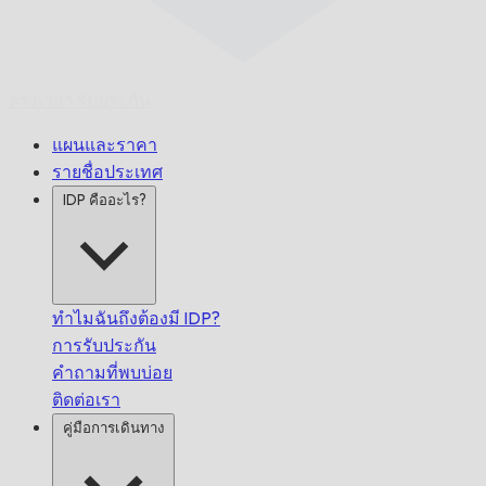
ตรงเวลา
รับประกัน
แผนและราคา
รายชื่อประเทศ
IDP คืออะไร?
ทำไมฉันถึงต้องมี IDP?
การรับประกัน
คำถามที่พบบ่อย
ติดต่อเรา
คู่มือการเดินทาง