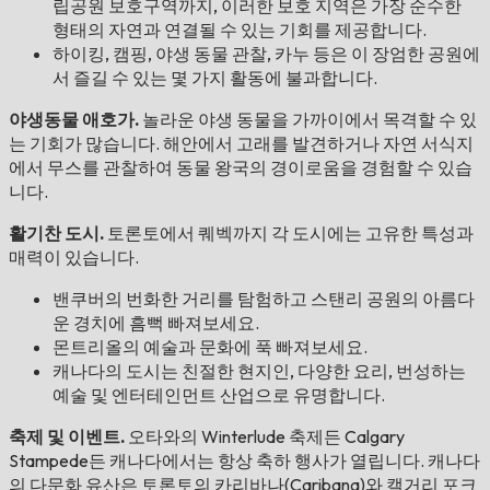
립공원 보호구역까지, 이러한 보호 지역은 가장 순수한
형태의 자연과 연결될 수 있는 기회를 제공합니다.
하이킹, 캠핑, 야생 동물 관찰, 카누 등은 이 장엄한 공원에
서 즐길 수 있는 몇 가지 활동에 불과합니다.
야생동물 애호가.
놀라운 야생 동물을 가까이에서 목격할 수 있
는 기회가 많습니다. 해안에서 고래를 발견하거나 자연 서식지
에서 무스를 관찰하여 동물 왕국의 경이로움을 경험할 수 있습
니다.
활기찬 도시.
토론토에서 퀘벡까지 각 도시에는 고유한 특성과
매력이 있습니다.
밴쿠버의 번화한 거리를 탐험하고 스탠리 공원의 아름다
운 경치에 흠뻑 빠져보세요.
몬트리올의 예술과 문화에 푹 빠져보세요.
캐나다의 도시는 친절한 현지인, 다양한 요리, 번성하는
예술 및 엔터테인먼트 산업으로 유명합니다.
축제 및 이벤트.
오타와의 Winterlude 축제든 Calgary
Stampede든 캐나다에서는 항상 축하 행사가 열립니다. 캐나다
의 다문화 유산은 토론토의 카리바나(Caribana)와 캘거리 포크