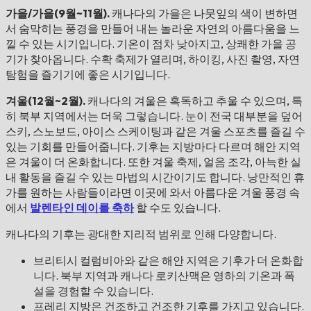
가을/가을(9월~11월).
캐나다의 가을은 나뭇잎의 색이 변하면
서 숨막히는 풍경을 만들어 내는 놀라운 자연의 아름다움을 느
낄 수 있는 시기입니다. 기온이 점차 낮아지고, 상쾌한 가을 공
기가 찾아옵니다. 수확 축제가 열리며, 하이킹, 사진 촬영, 자연
탐험을 즐기기에 좋은 시기입니다.
겨울(12월~2월).
캐나다의 겨울은 혹독하고 추울 수 있으며, 특
히 북부 지역에서는 더욱 그렇습니다. 눈이 전국 대부분을 덮어
스키, 스노보드, 아이스 스케이팅과 같은 겨울 스포츠를 즐길 수
있는 기회를 만들어줍니다. 기후는 지방마다 다르며 해안 지역
은 겨울이 더 온화합니다. 또한 겨울 축제, 얼음 조각, 아늑한 실
내 활동을 즐길 수 있는 마법의 시간이기도 합니다. 낭만적인 휴
가를 원하는 사람들이라면 이곳에 와서 아름다운 겨울 풍경 속
에서
발렌타인 데이를 축하
할 수도 있습니다.
캐나다의 기후는 광대한 지리적 범위로 인해 다양합니다.
브리티시 컬럼비아와 같은 해안 지역은 기후가 더 온화합
니다. 북부 지역과 캐나다 로키산맥은 영하의 기온과 폭
설을 경험할 수 있습니다.
프레리 지방은 건조하고 건조한 기후를 가지고 있습니다.