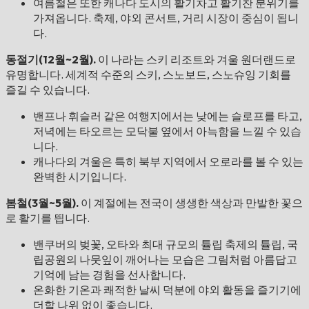
여름철은 또한 캐나다 도시의 활기차고 활기찬 분위기를
가져옵니다. 축제, 야외 콘서트, 거리 시장이 중심이 됩니
다.
동절기(12월~2월).
이 나라는 스키 리조트와 겨울 원더랜드로
유명합니다. 세계적 수준의 스키, 스노보드, 스노슈잉 기회를
즐길 수 있습니다.
밴프나 휘슬러 같은 여행지에서는 낮에는 슬로프를 타고,
저녁에는 타오르는 모닥불 옆에서 아늑함을 느낄 수 있습
니다.
캐나다의 겨울은 특히 북부 지역에서 오로라를 볼 수 있는
완벽한 시기입니다.
봄철(3월~5월).
이 계절에는 전국이 생생한 색상과 만발한 꽃으
로 활기를 띕니다.
밴쿠버의 벚꽃, 오타와 최대 규모의 튤립 축제의 튤립, 국
립공원의 나뭇잎이 깨어나는 모습은 그림처럼 아름답고
기억에 남는 경험을 선사합니다.
온화한 기온과 쾌적한 날씨 덕분에 야외 활동을 즐기기에
더할 나위 없이 좋습니다.