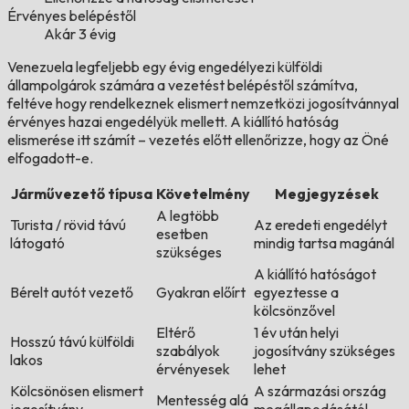
Érvényes belépéstől
Akár 3 évig
Venezuela legfeljebb egy évig engedélyezi külföldi
állampolgárok számára a vezetést belépéstől számítva,
feltéve hogy rendelkeznek elismert nemzetközi jogosítvánnyal
érvényes hazai engedélyük mellett. A kiállító hatóság
elismerése itt számít – vezetés előtt ellenőrizze, hogy az Öné
elfogadott-e.
Járművezető típusa
Követelmény
Megjegyzések
A legtöbb
Turista / rövid távú
Az eredeti engedélyt
esetben
látogató
mindig tartsa magánál
szükséges
A kiállító hatóságot
Bérelt autót vezető
Gyakran előírt
egyeztesse a
kölcsönzővel
Eltérő
1 év után helyi
Hosszú távú külföldi
szabályok
jogosítvány szükséges
lakos
érvényesek
lehet
Kölcsönösen elismert
A származási ország
Mentesség alá