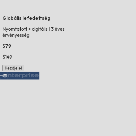
Globális lefedettség
Nyomtatott + digitális
|
3 éves
érvényesség
$79
$149
Kezdje el