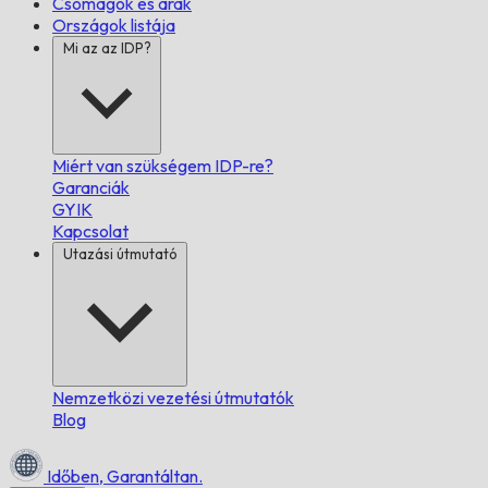
Csomagok és árak
Országok listája
Mi az az IDP?
Miért van szükségem IDP-re?
Garanciák
GYIK
Kapcsolat
Utazási útmutató
Nemzetközi vezetési útmutatók
Blog
Időben,
Garantáltan.