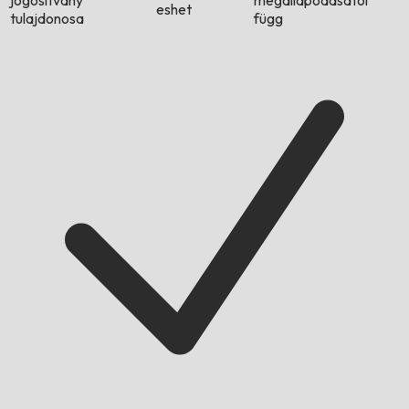
jogosítvány
megállapodásától
eshet
tulajdonosa
függ