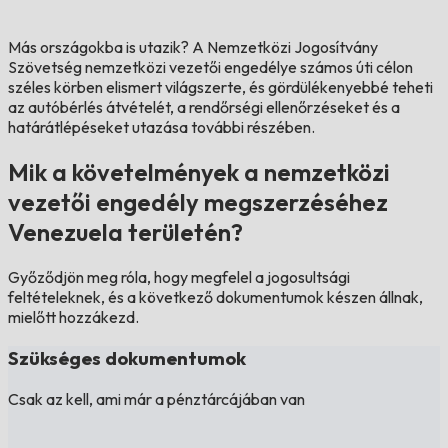
Más országokba is utazik?
A Nemzetközi Jogosítvány
Szövetség nemzetközi vezetői engedélye számos úti célon
széles körben elismert világszerte, és gördülékenyebbé teheti
az autóbérlés átvételét, a rendőrségi ellenőrzéseket és a
határátlépéseket utazása további részében.
Mik a követelmények a nemzetközi
vezetői engedély megszerzéséhez
Venezuela területén?
Győződjön meg róla, hogy megfelel a jogosultsági
feltételeknek, és a következő dokumentumok készen állnak,
mielőtt hozzákezd.
Szükséges dokumentumok
Csak az kell, ami már a pénztárcájában van