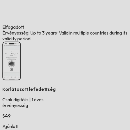
Elfogadott
Érvényesség: Up to 3 years
·
Valid in multiple countries during its
validity period
Korlátozott lefedettség
Csak digitális
|
1 éves
érvényesség
$49
Ajánlott