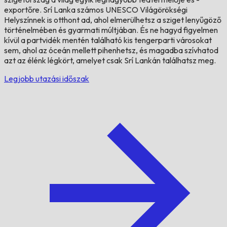
exportőre. Srí Lanka számos UNESCO Világörökségi
Helyszínnek is otthont ad, ahol elmerülhetsz a sziget lenyűgöző
történelmében és gyarmati múltjában. És ne hagyd figyelmen
kívül a partvidék mentén található kis tengerparti városokat
sem, ahol az óceán mellett pihenhetsz, és magadba szívhatod
azt az élénk légkört, amelyet csak Srí Lankán találhatsz meg.
Legjobb utazási időszak