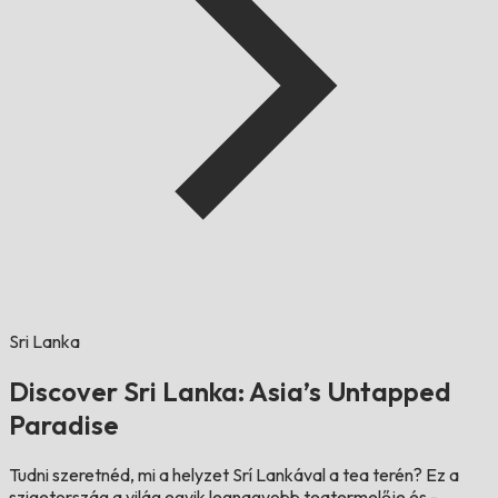
Sri Lanka
Discover Sri Lanka: Asia’s Untapped
Paradise
Tudni szeretnéd, mi a helyzet Srí Lankával a tea terén? Ez a
szigetország a világ egyik legnagyobb teatermelője és -