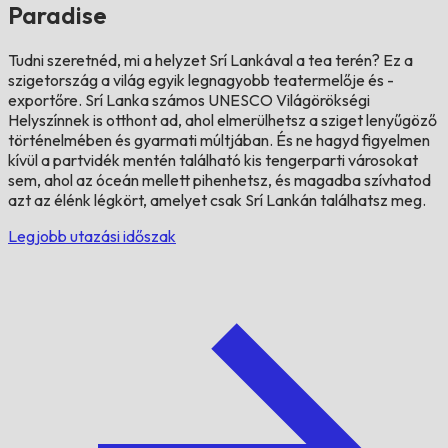
Paradise
Tudni szeretnéd, mi a helyzet Srí Lankával a tea terén? Ez a
szigetország a világ egyik legnagyobb teatermelője és -
exportőre. Srí Lanka számos UNESCO Világörökségi
Helyszínnek is otthont ad, ahol elmerülhetsz a sziget lenyűgöző
történelmében és gyarmati múltjában. És ne hagyd figyelmen
kívül a partvidék mentén található kis tengerparti városokat
sem, ahol az óceán mellett pihenhetsz, és magadba szívhatod
azt az élénk légkört, amelyet csak Srí Lankán találhatsz meg.
Legjobb utazási időszak