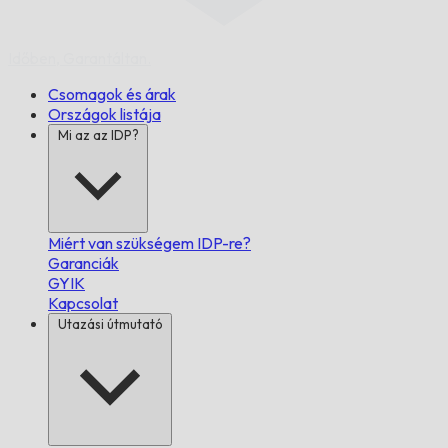
Időben,
Garantáltan.
Csomagok és árak
Országok listája
Mi az az IDP?
Miért van szükségem IDP-re?
Garanciák
GYIK
Kapcsolat
Utazási útmutató