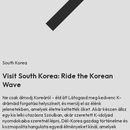
South Korea
Visit South Korea: Ride the Korean
Wave
Ne csak álmodj Koreáról – éld át! Látogasd meg kedvenc K-
drámáid forgatási helyszíneit, és merülj el az élénk
jelenetekben, amelyek életre keltették őket. Akár készen állsz
egy kis lelki utazásra Szöulban, akár szeretett K-idoljaid
nyomdokaiba szeretnél lépni, Dél-Korea gazdag történelme és
kozmopolita hangulata egyedi élményeket kínál, amelyek