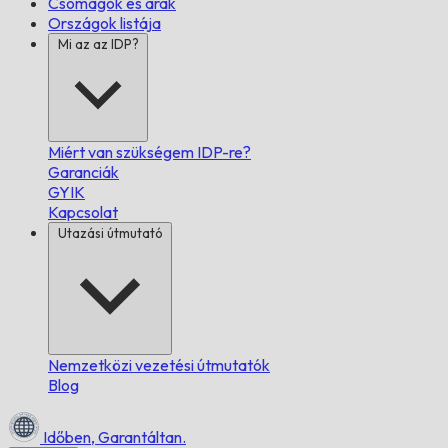
Csomagok és árak
Országok listája
Mi az az IDP?
Miért van szükségem IDP-re?
Garanciák
GYIK
Kapcsolat
Utazási útmutató
Nemzetközi vezetési útmutatók
Blog
Időben,
Garantáltan.