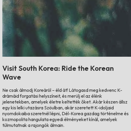
Visit South Korea: Ride the Korean
Wave
Ne csak álmodj Koreáról – éld át! Látogasd meg kedvenc K-
drámáid forgatási helyszíneit, és merülj el az élénk
jelenetekben, amelyek életre keltették őket. Akár készen állsz
egy kis lelki utazásra Szöulban, akár szeretett K-idoljaid
nyomdokaiba szeretnél lépni, Dél-Korea gazdag történelme és
kozmopolita hangulata egyedi élményeket kínál, amelyek
túlmutatnak a rajongók álmain.