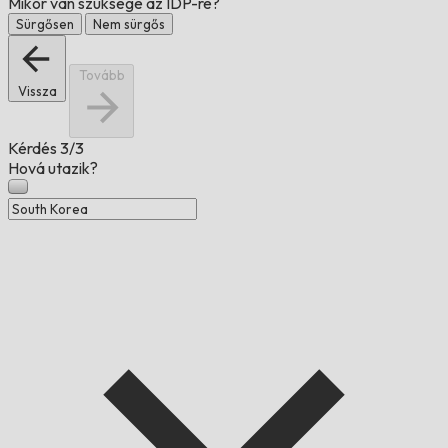
Mikor van szüksége az IDP-re?
Sürgősen
Nem sürgős
Tovább
Vissza
Kérdés
3/3
Hová utazik?