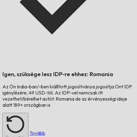
Igen, szüksége lesz IDP-re ehhez:
Romania
Az Ön
India
-ban/-ben kiállított jogosítványa jogosítja Önt IDP
igénylésére, 49 USD-tól. Az IDP-vel nemcsak itt
vezethet/bérelhet autót:
Romania
de az érvényességi ideje
alatt 189+ országban is
Tovább