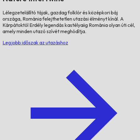
Lélegzetelállító tájak, gazdag folklór és középkori báj
országa, Románia felejthetetlen utazási élményt kínál. A
Kárpátoktól Erdély legendás kastélyaiig Románia olyan úti cél,
amely minden utazó szívét meghódítja.
Legjobb időszak az utazáshoz