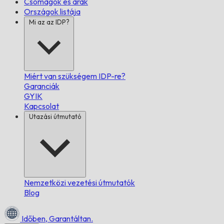
Csomagok és árak
Országok listája
Mi az az IDP?
Miért van szükségem IDP-re?
Garanciák
GYIK
Kapcsolat
Utazási útmutató
Nemzetközi vezetési útmutatók
Blog
Időben,
Garantáltan.