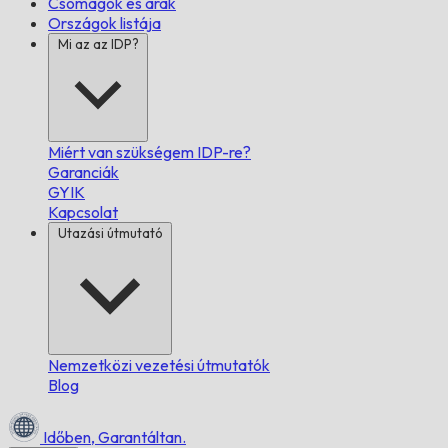
Csomagok és árak
Országok listája
Mi az az IDP?
Miért van szükségem IDP-re?
Garanciák
GYIK
Kapcsolat
Utazási útmutató
Nemzetközi vezetési útmutatók
Blog
Időben,
Garantáltan.