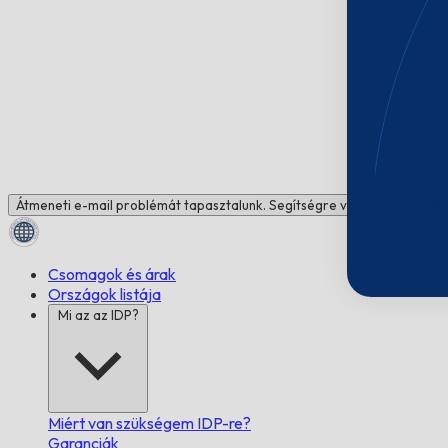
Átmeneti e-mail problémát tapasztalunk. Segítségre van szüksége? Be
Csomagok és árak
Országok listája
Mi az az IDP?
Miért van szükségem IDP-re?
Garanciák