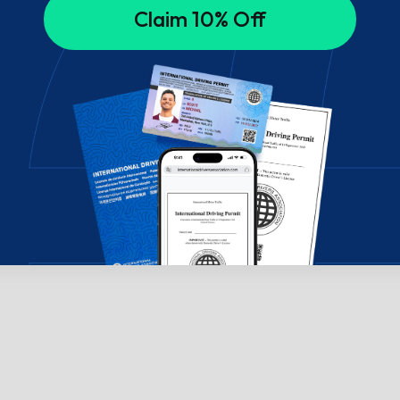
Claim 10% Off
széljen velünk csevegésben!