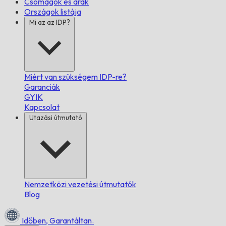
Csomagok és árak
Országok listája
Mi az az IDP?
Miért van szükségem IDP-re?
Garanciák
GYIK
Kapcsolat
Utazási útmutató
Nemzetközi vezetési útmutatók
Blog
Időben,
Garantáltan.