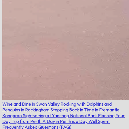
Wine and Dine in Swan Valley
Rocking with Dolphins and
Penguins in Rockingham
Stepping Back in Time in Fremantle
Kangaroo Sightseeing at Yanchep National Park
Planning Your
Day Trip from Perth
A Day in Perth is a Day Well Spent
Frequently Asked Questions (FAQ)