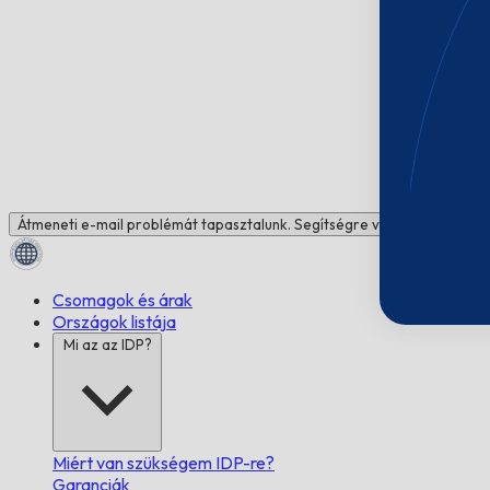
Átmeneti e-mail problémát tapasztalunk. Segítségre van szüksége? Be
Csomagok és árak
Országok listája
Mi az az IDP?
Miért van szükségem IDP-re?
Garanciák