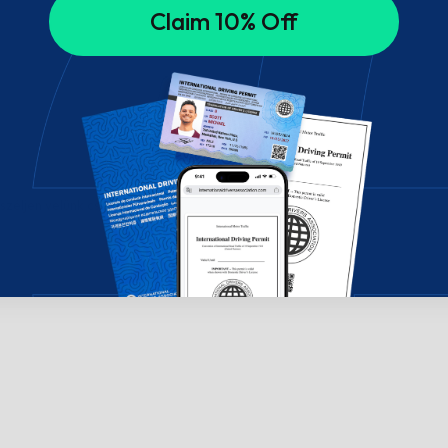
Claim 10% Off
széljen velünk csevegésben!