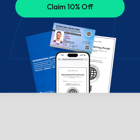
Claim 10% Off
széljen velünk csevegésben!