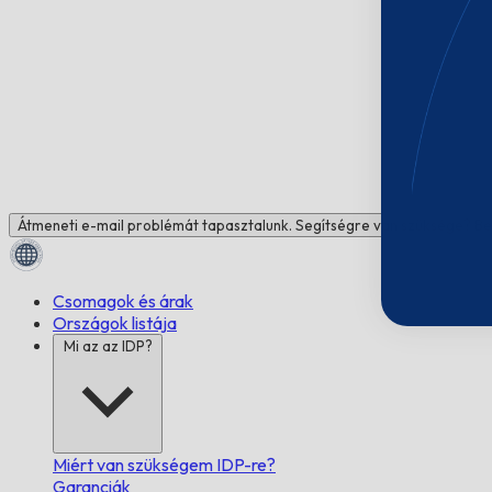
Átmeneti e-mail problémát tapasztalunk. Segítségre van szüksége? Be
Csomagok és árak
Országok listája
Mi az az IDP?
Miért van szükségem IDP-re?
Garanciák