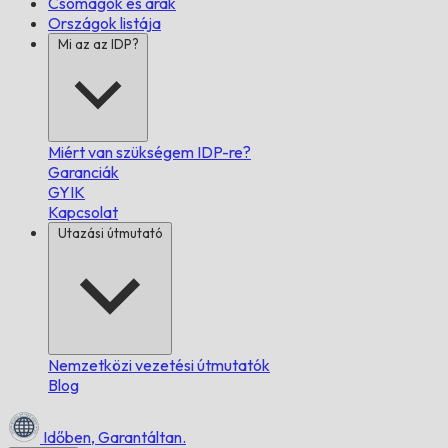
Csomagok és árak
Országok listája
Mi az az IDP?
Miért van szükségem IDP-re?
Garanciák
GYIK
Kapcsolat
Utazási útmutató
Nemzetközi vezetési útmutatók
Blog
Időben,
Garantáltan.