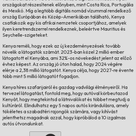
országokat részesítenek előnyben, mint Costa Rica, Portugália
és Mexikó. Míg a legtöbb digitális nomád vízummal rendelkező
ország Európában és Közép-Amerikában található, Kenya
csatlakozik egy kis afrikai nemzetek csoportjához, amelyek
ilyen keretrendszerrel rendelkeznek, beleértve Mauritius és
Seychelle-szigeteket.
Kenya reméli, hogy ezek az új kezdeményezések tovább
növelik a látogatók számát. 2023-ban közel 2 millió ember
látogatott el Kenyába, ami 32%-os növekedést jelent az előző
évhez képest. Az ország jó úton halad, hogy 2024 végére
elérje a 2,38 millió látogatót. Kenya célja, hogy 2027-re évente
több mint 5 millió látogatót fogadjon.
Kenya híres szafarijairól és gazdag vadvilági élményeiről. Ha
tervezel látogatást, fontold meg, hogy autóval körbeutazod
Kenyát, hogy megtekintsd a látnivalókat és többet megtudj a
kultúráról. Elindulhatsz egy 5 napos autós kirándulásra, amely
tökéletes a szabadtéri rajongók számára, vagy kihívást
jelenthetsz magadnak azzal, hogy kipróbálod a 10 izgalmas
autós útvonalunkat.