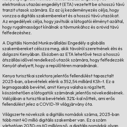
elektronikus utazási engedélyt (ETA) vezetett be a hosszú távú
tranzit utasok számára. Ez az új kezdeményezés célja, hogy
vonzza a digitális szakembereket és a hosszú távú utazókat.
Az engedélyek célja, hogy javítsák a látogatói élményt azáltal,
hogy rugalmasságot kínálnak a távmunkához és a rövid távú
felfedezéshez.
A Digitális Nomád Munkavállalási Engedély a globális
szakembereket célozza meg, akik távolról szeretnének élni és
dolgozni Kenyában. Eközben az ETA lehetővé teszi a hosszú
átszállási idővel rendelkező utazók számára, hogy felfedezzék
Kenyát ahelyett, hogy a repülőtéren maradnának.
Kenya turisztikai szektora jelentős fellendülést tapasztalt
2023-ban, a bevételek elérik a 352,54 milliárd KSh-t. Ez a
legmagasabb bevétel, amit Kenya valaha is rögzített,
köszönhetően a látogatók számának jelentős növekedésének.
Valójában a turisztikai bevételek 32%-kal nőttek, ami erős
fellendülést jelez a COVID-19 világjárvány óta.
Világszerte növekszik a digitális nomádok száma, 2023-ban
több mint 40 millió digitális szakember van. Ez a szám
várhatóan 2030-ra 60 millióra nő, a digitális nomádok olyan