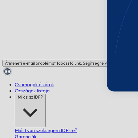
Átmeneti e-mail problémát tapasztalunk. Segítségre van szüksége? Be
Csomagok és árak
Országok listája
Mi az az IDP?
Miért van szükségem IDP-re?
Garanciák