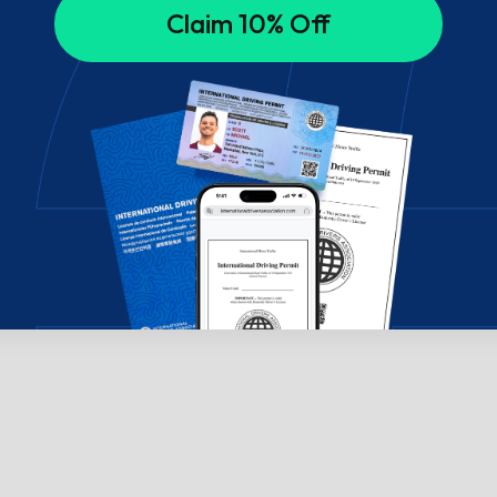
Claim 10% Off
széljen velünk csevegésben!