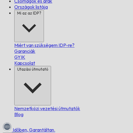
Csomagok és árak
Országok listája
Mi az az IDP?
Miért van szükségem IDP-re?
Garanciák
GYIK
Kapcsolat
Utazási útmutató
Nemzetközi vezetési útmutatók
Blog
Időben,
Garantáltan.