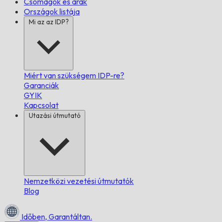
Csomagok és árak
Országok listája
Mi az az IDP?
Miért van szükségem IDP-re?
Garanciák
GYIK
Kapcsolat
Utazási útmutató
Nemzetközi vezetési útmutatók
Blog
Időben,
Garantáltan.