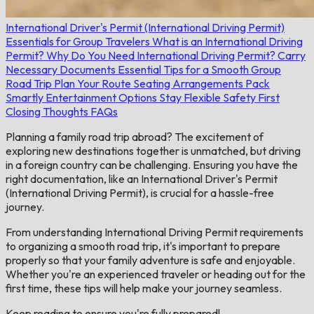
International Driver's Permit (International Driving Permit)
Essentials for Group Travelers
What is an International Driving
Permit?
Why Do You Need International Driving Permit?
Carry
Necessary Documents
Essential Tips for a Smooth Group
Road Trip
Plan Your Route
Seating Arrangements
Pack
Smartly
Entertainment Options
Stay Flexible
Safety First
Closing Thoughts
FAQs
Planning a family road trip abroad? The excitement of
exploring new destinations together is unmatched, but driving
in a foreign country can be challenging. Ensuring you have the
right documentation, like an International Driver's Permit
(International Driving Permit), is crucial for a hassle-free
journey.
From understanding International Driving Permit requirements
to organizing a smooth road trip, it's important to prepare
properly so that your family adventure is safe and enjoyable.
Whether you're an experienced traveler or heading out for the
first time, these tips will help make your journey seamless.
Keep reading to ensure you're fully prepared!