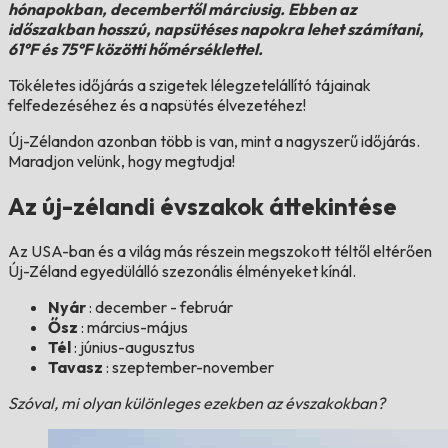
hónapokban, decembertől márciusig. Ebben az
időszakban hosszú, napsütéses napokra lehet számítani,
61°F és 75°F közötti hőmérséklettel.
Tökéletes időjárás a szigetek lélegzetelállító tájainak
felfedezéséhez és a napsütés élvezetéhez!
Új-Zélandon azonban több is van, mint a nagyszerű időjárás.
Maradjon velünk, hogy megtudja!
Az új-zélandi évszakok áttekintése
Az USA-ban és a világ más részein megszokott téltől eltérően
Új-Zéland egyedülálló szezonális élményeket kínál.
Nyár
: december - február
Ősz
: március-május
Tél
: június-augusztus
Tavasz
: szeptember-november
Szóval, mi olyan különleges ezekben az évszakokban?