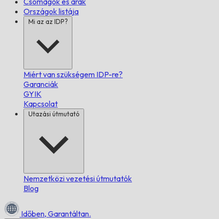
Csomagok és árak
Országok listája
Mi az az IDP?
Miért van szükségem IDP-re?
Garanciák
GYIK
Kapcsolat
Utazási útmutató
Nemzetközi vezetési útmutatók
Blog
Időben,
Garantáltan.