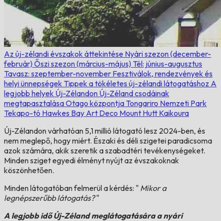
Az új-zélandi évszakok áttekintése
Nyári szezon (december-
február)
Őszi szezon (március-május)
Tél: június-augusztus
Tavasz: szeptember-november
Fesztiválok, rendezvények és
helyi ünnepségek
Tippek a tökéletes új-zélandi látogatáshoz
A
legjobb helyek Új-Zélandon
Új-Zéland csodáinak
megtapasztalása
Otago központja
Tongariro Nemzeti Park
Tekapo-tó
Hawkes Bay Art Deco
Mount Hutt
Kaikoura
Új-Zélandon várhatóan 5,1 millió látogató lesz 2024-ben, és
nem meglepő, hogy miért. Északi és déli szigetei paradicsoma
azok számára, akik szeretik a szabadtéri tevékenységeket.
Minden sziget egyedi élményt nyújt az évszakoknak
köszönhetően.
Minden látogatóban felmerül a kérdés: "
Mikor a
legnépszerűbb látogatás?
"
A legjobb idő Új-Zéland meglátogatására a nyári