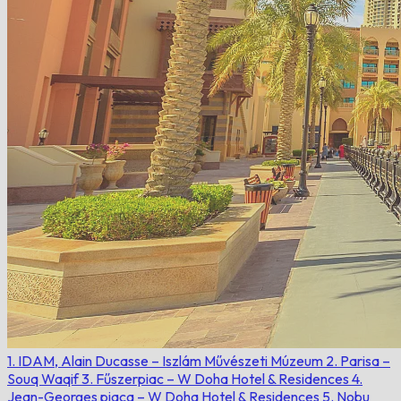
1. IDAM, Alain Ducasse – Iszlám Művészeti Múzeum
2. Parisa –
Souq Waqif
3. Fűszerpiac – W Doha Hotel & Residences
4.
Jean-Georges piaca – W Doha Hotel & Residences
5. Nobu