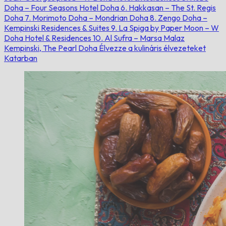
Doha – Four Seasons Hotel Doha
6. Hakkasan – The St. Regis
Doha
7. Morimoto Doha – Mondrian Doha
8. Zengo Doha –
Kempinski Residences & Suites
9. La Spiga by Paper Moon – W
Doha Hotel & Residences
10. Al Sufra – Marsa Malaz
Kempinski, The Pearl Doha
Élvezze a kulináris élvezeteket
Katarban