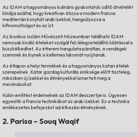
Az IDAM a hagyományos kulináris gyakorlatok üdítő átvételét
kínálja azáltal, hogy kreatívan átizza a modern francia
mediterrán konyhát arab ízekkel, hangsúlyozva a
kifinomultságot és az ízt.
Az ikonikus Iszlám Művészeti Múzeumban található IDAM
nemcsak kiváló ételeket szolgál fel; lélegzetelállító kilátással is
büszkélkedhet. Az étterem hangulata páratlan, a vendégek
szemnek és ínynek is kellemes lakomát nyújtanak.
Az étlapon a helyi termékek és a hagyományos katari ételek
szerepelnek. Katar gazdag kulturális öröksége előtt tiszteleg,
miközben új ízekkel és élményekkel ismerteti meg a
mecénásokat.
Külön említést érdemelnek az IDAM desszertjei is. Ügyesen
egyesítik a francia technikákat az arab ízekkel. Ez a technika
emlékezetes befejezést ad étkezési élményének.
2. Parisa – Souq Waqif