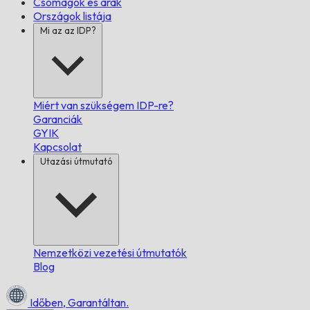
Csomagok és árak
Országok listája
Mi az az IDP?
Miért van szükségem IDP-re?
Garanciák
GYIK
Kapcsolat
Utazási útmutató
Nemzetközi vezetési útmutatók
Blog
Időben,
Garantáltan.