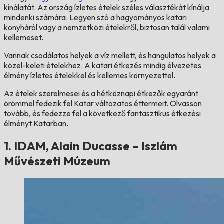
kínálatát. Az ország ízletes ételek széles választékát kínálja
mindenki számára. Legyen szó a hagyományos katari
konyháról vagy a nemzetközi ételekről, biztosan talál valami
kellemeset.
Vannak csodálatos helyek a víz mellett, és hangulatos helyek a
közel-keleti ételekhez. A katari étkezés mindig élvezetes
élmény ízletes ételekkel és kellemes környezettel.
Az ételek szerelmesei és a hétköznapi étkezők egyaránt
örömmel fedezik fel Katar változatos éttermeit. Olvasson
tovább, és fedezze fel a következő fantasztikus étkezési
élményt Katarban.
1. IDAM, Alain Ducasse – Iszlám
Művészeti Múzeum