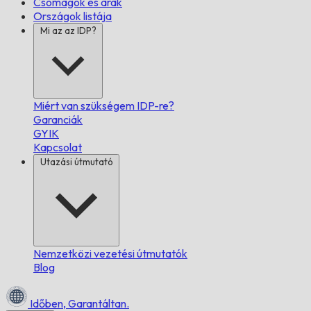
Csomagok és árak
Országok listája
Mi az az IDP?
Miért van szükségem IDP-re?
Garanciák
GYIK
Kapcsolat
Utazási útmutató
Nemzetközi vezetési útmutatók
Blog
Időben,
Garantáltan.