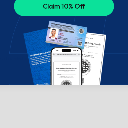
Claim 10% Off
széljen velünk csevegésben!