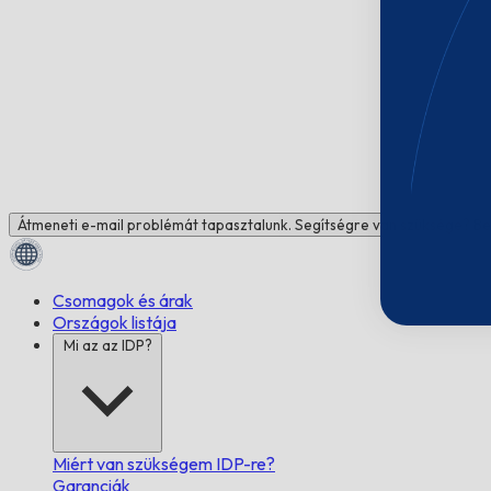
Átmeneti e-mail problémát tapasztalunk. Segítségre van szüksége? Be
Csomagok és árak
Országok listája
Mi az az IDP?
Miért van szükségem IDP-re?
Garanciák