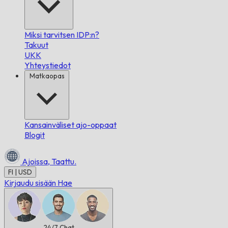
Miksi tarvitsen IDP:n?
Takuut
UKK
Yhteystiedot
Matkaopas
Kansainväliset ajo-oppaat
Blogit
Ajoissa,
Taattu.
FI | USD
Kirjaudu sisään
Hae
24/7
Chat