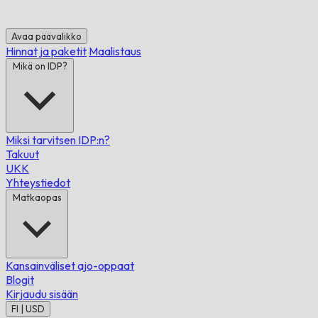
Avaa päävalikko
Hinnat ja paketit
Maalistaus
Mikä on IDP?
Miksi tarvitsen IDP:n?
Takuut
UKK
Yhteystiedot
Matkaopas
Kansainväliset ajo-oppaat
Blogit
Kirjaudu sisään
FI | USD