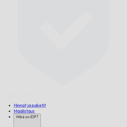
Ajoissa,
Taattu.
Hinnat ja paketit
Maalistaus
Mikä on IDP?