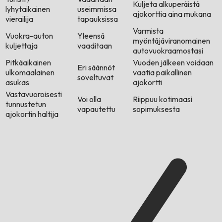
Kuljeta alkuperäistä
lyhytaikainen
useimmissa
ajokorttia aina mukana
vierailija
tapauksissa
Varmista
Vuokra-auton
Yleensä
myöntäjäviranomainen
kuljettaja
vaaditaan
autovuokraamostasi
Pitkäaikainen
Vuoden jälkeen voidaan
Eri säännöt
ulkomaalainen
vaatia paikallinen
soveltuvat
asukas
ajokortti
Vastavuoroisesti
Voi olla
Riippuu kotimaasi
tunnustetun
vapautettu
sopimuksesta
ajokortin haltija