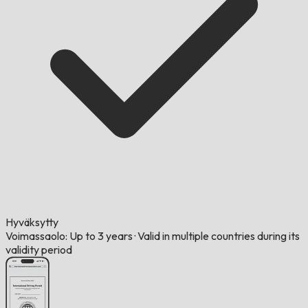
Hyväksytty
Voimassaolo: Up to 3 years
·
Valid in multiple countries during its
validity period