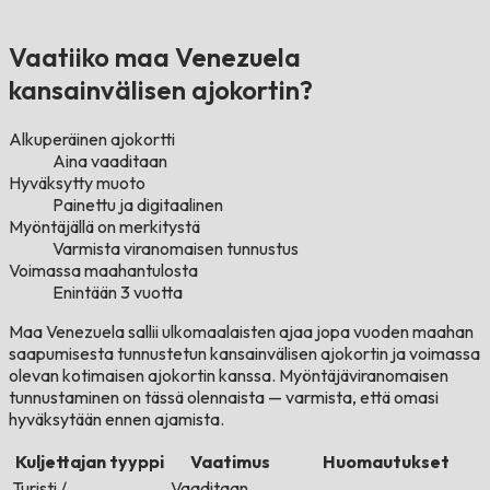
Vaatiiko maa Venezuela
kansainvälisen ajokortin?
Alkuperäinen ajokortti
Aina vaaditaan
Hyväksytty muoto
Painettu ja digitaalinen
Myöntäjällä on merkitystä
Varmista viranomaisen tunnustus
Voimassa maahantulosta
Enintään 3 vuotta
Maa Venezuela sallii ulkomaalaisten ajaa jopa vuoden maahan
saapumisesta tunnustetun kansainvälisen ajokortin ja voimassa
olevan kotimaisen ajokortin kanssa. Myöntäjäviranomaisen
tunnustaminen on tässä olennaista — varmista, että omasi
hyväksytään ennen ajamista.
Kuljettajan tyyppi
Vaatimus
Huomautukset
Turisti /
Vaaditaan