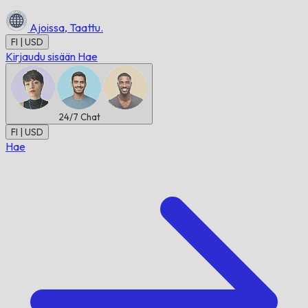
Ajoissa,
Taattu.
FI | USD
Kirjaudu sisään
Hae
24/7
Chat
FI | USD
Hae