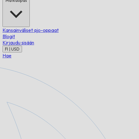
Matkaopas
Kansainväliset ajo-oppaat
Blogit
Kirjaudu sisään
FI | USD
Hae