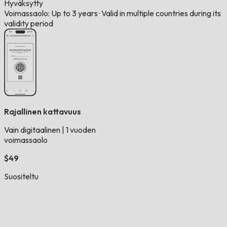
Hyväksytty
Voimassaolo: Up to 3 years
·
Valid in multiple countries during its
validity period
Rajallinen kattavuus
Vain digitaalinen
|
1 vuoden
voimassaolo
$49
Suositeltu