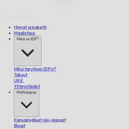
Ajoissa,
Taattu.
Hinnat ja paketit
Maalistaus
Mikä on IDP?
Miksi tarvitsen IDP:n?
Takuut
UKK
Yhteystiedot
Matkaopas
Kansainväliset ajo-oppaat
Blogit