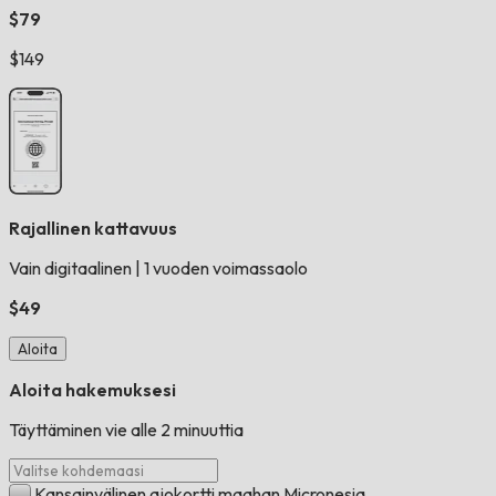
$79
$149
Rajallinen kattavuus
Vain digitaalinen
|
1 vuoden voimassaolo
$49
Aloita
Aloita hakemuksesi
Täyttäminen vie alle 2 minuuttia
Kansainvälinen ajokortti maahan Micronesia