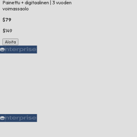
Painettu + digitaalinen
|
3 vuoden
voimassaolo
$79
$149
Aloita