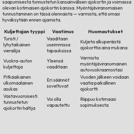
saapumisesta tunnustetun kansainvälisen ajokortin ja voimassa
olevan kotimaisen ajokortin kanssa. Myöntäjäviranomaisen
tunnustaminen on tässä olennaista — varmista, että omasi
hyväksytään ennen ajamista.
Kuljettajan tyyppi
Vaatimus
Huomautukset
Turisti /
Vaaditaan
Kuljeta alkuperäistä
lyhytaikainen
useimmissa
ajokorttia aina mukana
vierailija
tapauksissa
Varmista
Vuokra-auton
Yleensä
myöntäjäviranomainen
kuljettaja
vaaditaan
autovuokraamostasi
Pitkäaikainen
Vuoden jälkeen voidaan
Eri säännöt
ulkomaalainen
vaatia paikallinen
soveltuvat
asukas
ajokortti
Vastavuoroisesti
Voi olla
Riippuu kotimaasi
tunnustetun
vapautettu
sopimuksesta
ajokortin haltija