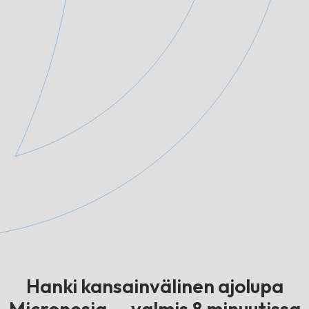
Hanki kansainvälinen ajolupa
Micronesia — valmis 8 minuutissa