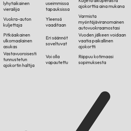
Kuljeta alkuperäistä
lyhytaikainen
useimmissa
ajokorttia aina mukana
vierailija
tapauksissa
Varmista
Vuokra-auton
Yleensä
myöntäjäviranomainen
kuljettaja
vaaditaan
autovuokraamostasi
Pitkäaikainen
Vuoden jälkeen voidaan
Eri säännöt
ulkomaalainen
vaatia paikallinen
soveltuvat
asukas
ajokortti
Vastavuoroisesti
Voi olla
Riippuu kotimaasi
tunnustetun
vapautettu
sopimuksesta
ajokortin haltija