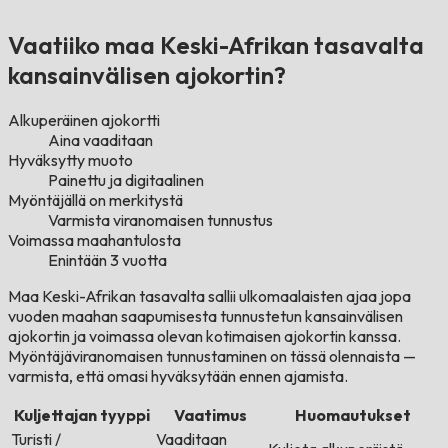
Vaatiiko maa Keski-Afrikan tasavalta
kansainvälisen ajokortin?
Alkuperäinen ajokortti
Aina vaaditaan
Hyväksytty muoto
Painettu ja digitaalinen
Myöntäjällä on merkitystä
Varmista viranomaisen tunnustus
Voimassa maahantulosta
Enintään 3 vuotta
Maa Keski-Afrikan tasavalta sallii ulkomaalaisten ajaa jopa
vuoden maahan saapumisesta tunnustetun kansainvälisen
ajokortin ja voimassa olevan kotimaisen ajokortin kanssa.
Myöntäjäviranomaisen tunnustaminen on tässä olennaista —
varmista, että omasi hyväksytään ennen ajamista.
Kuljettajan tyyppi
Vaatimus
Huomautukset
Turisti /
Vaaditaan