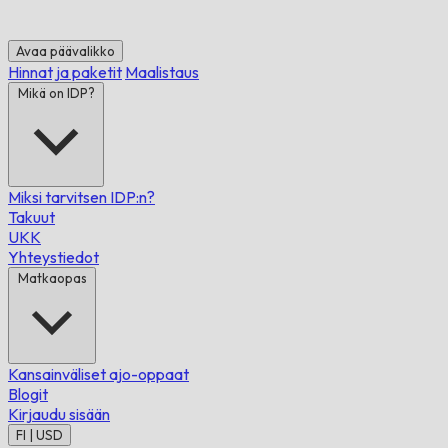
Avaa päävalikko
Hinnat ja paketit
Maalistaus
Mikä on IDP?
Miksi tarvitsen IDP:n?
Takuut
UKK
Yhteystiedot
Matkaopas
Kansainväliset ajo-oppaat
Blogit
Kirjaudu sisään
FI | USD