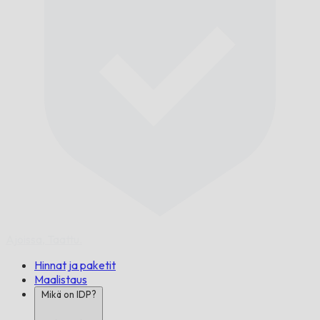
Ajoissa,
Taattu.
Hinnat ja paketit
Maalistaus
Mikä on IDP?