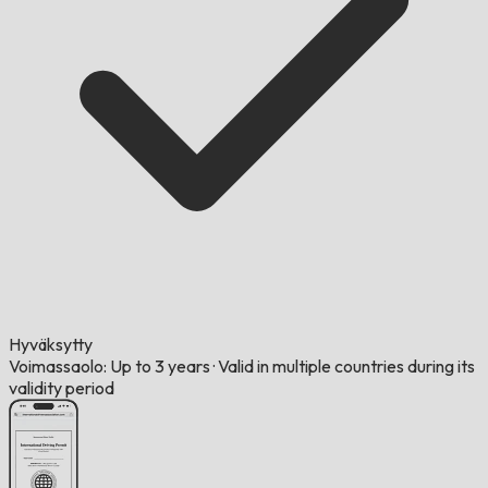
Hyväksytty
Voimassaolo: Up to 3 years
·
Valid in multiple countries during its
validity period