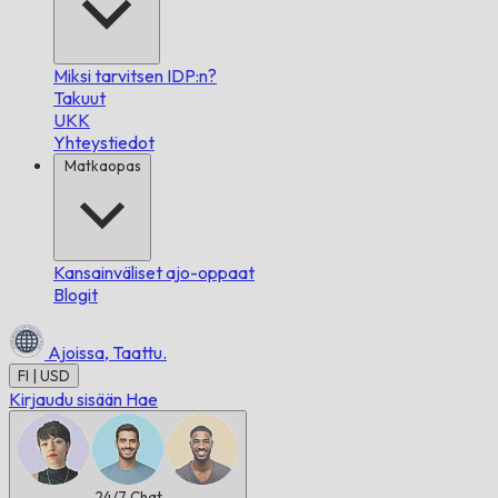
Miksi tarvitsen IDP:n?
Takuut
UKK
Yhteystiedot
Matkaopas
Kansainväliset ajo-oppaat
Blogit
Ajoissa,
Taattu.
FI | USD
Kirjaudu sisään
Hae
24/7
Chat