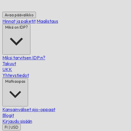
Avaa päävalikko
Hinnat ja paketit
Maalistaus
Mikä on IDP?
Miksi tarvitsen IDP:n?
Takuut
UKK
Yhteystiedot
Matkaopas
Kansainväliset ajo-oppaat
Blogit
Kirjaudu sisään
FI | USD