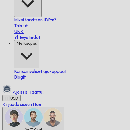
Miksi tarvitsen IDP:n?
Takuut
UKK
Yhteystiedot
Matkaopas
Kansainväliset ajo-oppaat
Blogit
Ajoissa,
Taattu.
FI | USD
Kirjaudu sisään
Hae
24/7
Chat