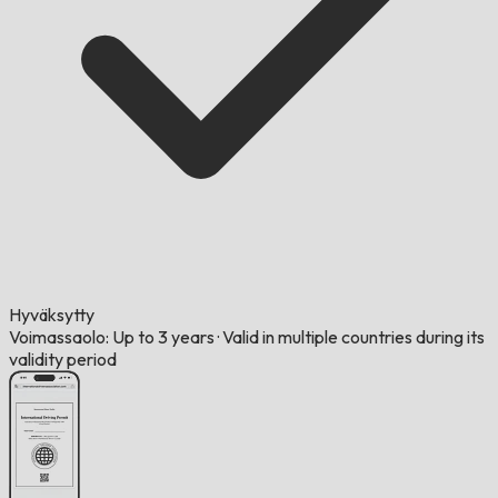
Hyväksytty
Voimassaolo: Up to 3 years
·
Valid in multiple countries during its
validity period