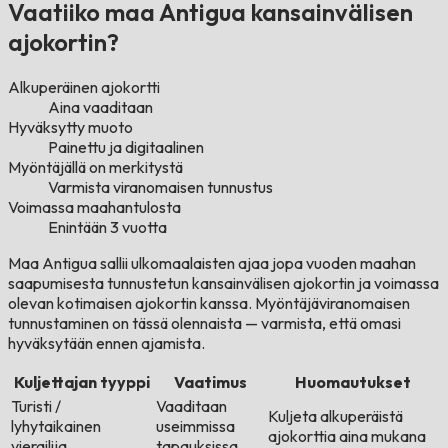
Vaatiiko maa Antigua kansainvälisen
ajokortin?
Alkuperäinen ajokortti
Aina vaaditaan
Hyväksytty muoto
Painettu ja digitaalinen
Myöntäjällä on merkitystä
Varmista viranomaisen tunnustus
Voimassa maahantulosta
Enintään 3 vuotta
Maa Antigua sallii ulkomaalaisten ajaa jopa vuoden maahan
saapumisesta tunnustetun kansainvälisen ajokortin ja voimassa
olevan kotimaisen ajokortin kanssa. Myöntäjäviranomaisen
tunnustaminen on tässä olennaista — varmista, että omasi
hyväksytään ennen ajamista.
Kuljettajan tyyppi
Vaatimus
Huomautukset
Turisti /
Vaaditaan
Kuljeta alkuperäistä
lyhytaikainen
useimmissa
ajokorttia aina mukana
vierailija
tapauksissa