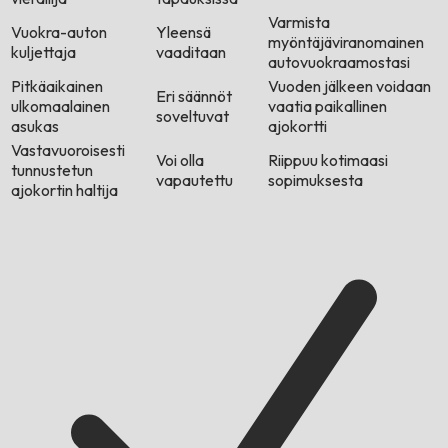
Varmista
Vuokra-auton
Yleensä
myöntäjäviranomainen
kuljettaja
vaaditaan
autovuokraamostasi
Pitkäaikainen
Vuoden jälkeen voidaan
Eri säännöt
ulkomaalainen
vaatia paikallinen
soveltuvat
asukas
ajokortti
Vastavuoroisesti
Voi olla
Riippuu kotimaasi
tunnustetun
vapautettu
sopimuksesta
ajokortin haltija