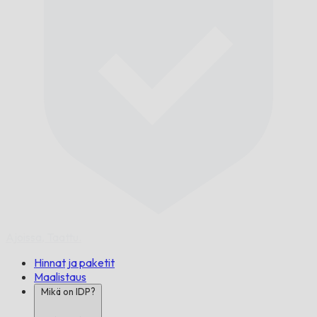
Ajoissa,
Taattu.
Hinnat ja paketit
Maalistaus
Mikä on IDP?